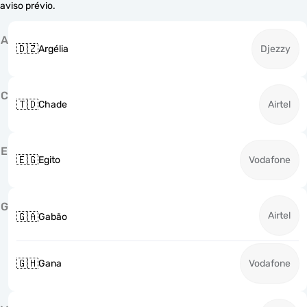
aviso prévio.
A
🇩🇿
Argélia
Djezzy
C
🇹🇩
Chade
Airtel
E
🇪🇬
Egito
Vodafone
G
Airtel
🇬🇦
Gabão
🇬🇭
Gana
Vodafone