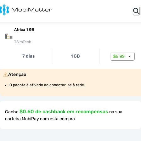
Africa 1 GB
TSimTech
7 dias
1 GB
$5.99
Atenção
O pacote é ativado ao conectar-se à rede.
$0.60 de cashback em recompensas
Ganhe
na sua
carteira MobiPay com esta compra