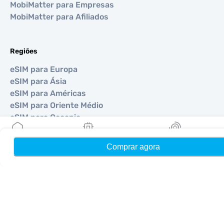
MobiMatter para Empresas
MobiMatter para Afiliados
Regiões
eSIM para Europa
eSIM para Ásia
eSIM para Américas
eSIM para Oriente Médio
eSIM para Oceania
eSIM para África
Comprar agora
Início
Meus eSIMs
Recompensas
Países
eSIM para EUA
eSIM para Japão
eSIM para Canadá
eSIM para Espanha