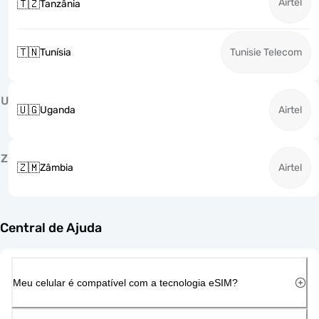
Airtel
🇹🇿
Tanzânia
🇹🇳
Tunísia
Tunisie Telecom
U
🇺🇬
Uganda
Airtel
Z
🇿🇲
Zâmbia
Airtel
Central de Ajuda
Meu celular é compatível com a tecnologia eSIM?