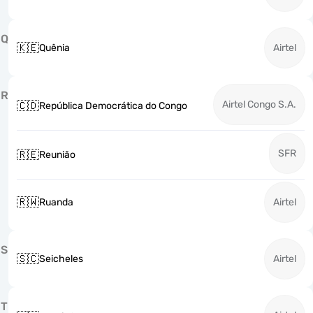
Q
🇰🇪
Quênia
Airtel
R
Airtel Congo S.A.
🇨🇩
República Democrática do Congo
SFR
🇷🇪
Reunião
🇷🇼
Ruanda
Airtel
S
🇸🇨
Seicheles
Airtel
T