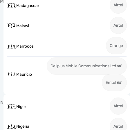
M
Airtel
🇲🇬
Madagascar
Airtel
🇲🇼
Malawi
Orange
🇲🇦
Marrocos
Cellplus Mobile Communications Ltd
🇲🇺
Maurício
Emtel
N
Airtel
🇳🇪
Níger
🇳🇬
Nigéria
Airtel