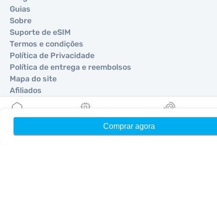
Guias
Sobre
Suporte de eSIM
Termos e condições
Política de Privacidade
Política de entrega e reembolsos
Mapa do site
Afiliados
Destinos
Comprar agora
Início
Meus eSIMs
Recompensas
Torne-se um parceiro
MobiMatter para Revendedores
MobiMatter para Empresas
MobiMatter para Afiliados
Regiões