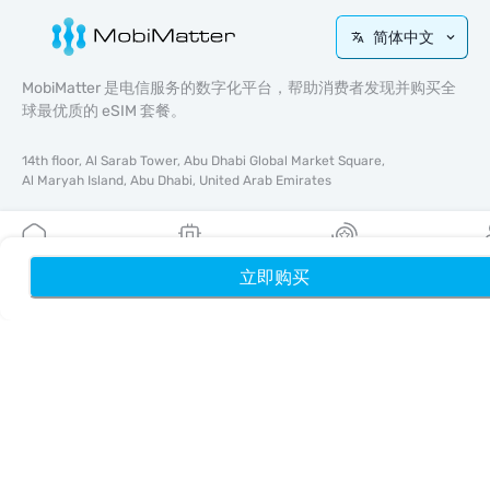
简体中文
MobiMatter 是电信服务的数字化平台，帮助消费者发现并购买全
球最优质的 eSIM 套餐。
14th floor, Al Sarab Tower, Abu Dhabi Global Market Square,
Al Maryah Island, Abu Dhabi, United Arab Emirates
快速链接
博客
立即购买
首页
我的 eSIM
奖励
个
使用指南
关于我们
eSIM 支持
条款与条件
隐私政策
配送与退款政策
网站地图
联盟推广