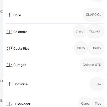
C
CLARO CL
🇨🇱
Chile
Claro
Tigo
🇨🇴
Colômbia
Claro
Liberty
🇨🇷
Costa Rica
🇨🇼
Curaçao
Chippie UTS
D
🇩🇲
Dominica
FLOW
E
Claro
Tigo
🇸🇻
El Salvador