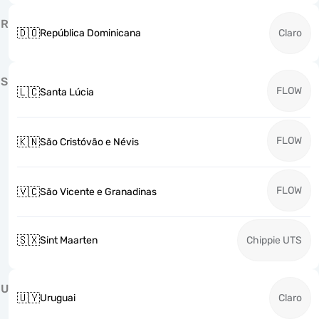
R
🇩🇴
República Dominicana
Claro
S
FLOW
🇱🇨
Santa Lúcia
FLOW
🇰🇳
São Cristóvão e Névis
FLOW
🇻🇨
São Vicente e Granadinas
🇸🇽
Sint Maarten
Chippie UTS
U
🇺🇾
Uruguai
Claro