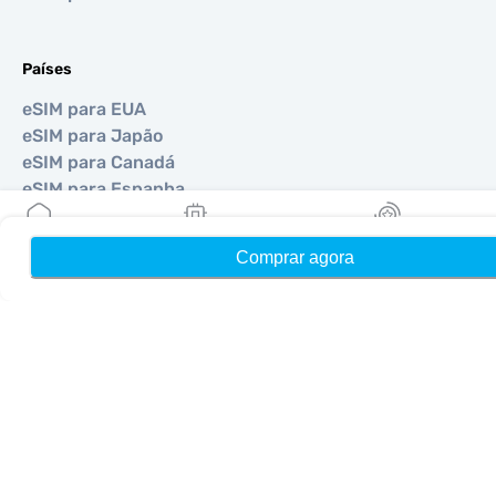
Países
eSIM para EUA
eSIM para Japão
eSIM para Canadá
eSIM para Espanha
eSIM para Itália
eSIM para Reino Unido
Comprar agora
Início
Meus eSIMs
Recompensas
eSIM para Emirados Árabes
eSIM para Singapura
eSIM para Turquia