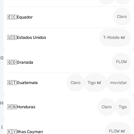
Claro
🇪🇨
Equador
🇺🇸
Estados Unidos
T-Mobile
G
FLOW
🇬🇩
Granada
🇬🇹
Guatemala
Claro
Tigo
movistar
H
🇭🇳
Honduras
Claro
Tigo
I
FLOW
🇰🇾
Ilhas Cayman