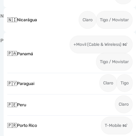
N
🇳🇮
Nicarágua
Claro
Tigo / Movistar
P
+Movil (Cable & Wireless)
🇵🇦
Panamá
Tigo / Movistar
Claro
Tigo
🇵🇾
Paraguai
Claro
🇵🇪
Peru
🇵🇷
Porto Rico
T-Mobile