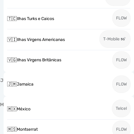
FLOW
🇹🇨
Ilhas Turks e Caicos
T-Mobile
🇻🇮
Ilhas Virgens Americanas
🇻🇬
Ilhas Virgens Britânicas
FLOW
J
🇯🇲
Jamaica
FLOW
M
Telcel
🇲🇽
México
🇲🇸
Montserrat
FLOW