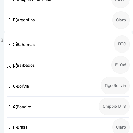
🇦🇷
Argentina
Claro
B
BTC
🇧🇸
Bahamas
FLOW
🇧🇧
Barbados
Tigo Bolivia
🇧🇴
Bolívia
Chippie UTS
🇧🇶
Bonaire
🇧🇷
Brasil
Claro