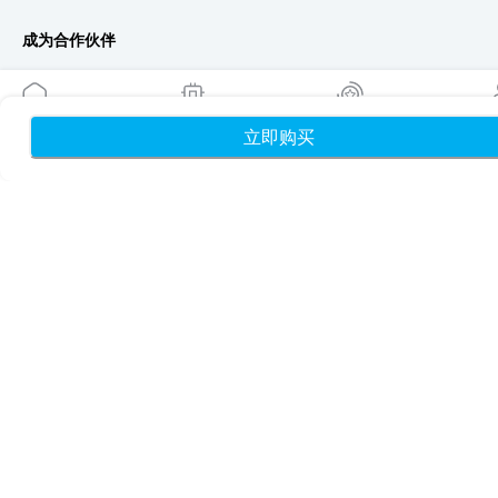
成为合作伙伴
MobiMatter 分销商版
MobiMatter 企业版
MobiMatter 联盟推广版
立即购买
首页
我的 eSIM
奖励
个
地区
欧洲 eSIM
亚洲 eSIM
美洲 eSIM
中东 eSIM
大洋洲 eSIM
非洲 eSIM
国家/地区