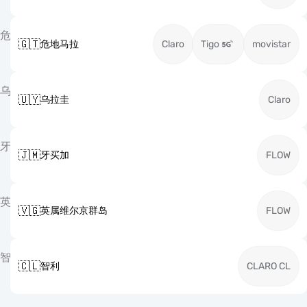
危
🇬🇹
危地马拉
Claro
Tigo
movistar
乌
🇺🇾
乌拉圭
Claro
牙
🇯🇲
牙买加
FLOW
英
🇻🇬
英属维尔京群岛
FLOW
智
🇨🇱
智利
CLARO CL