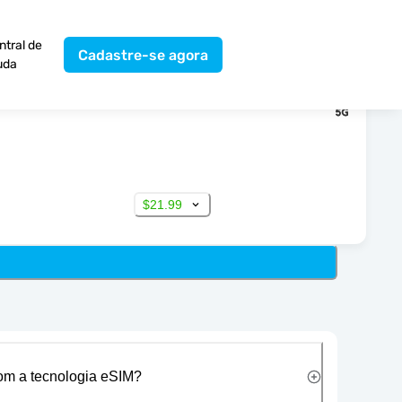
ntral de
Cadastre-se agora
uda
$21.99
com a tecnologia eSIM?