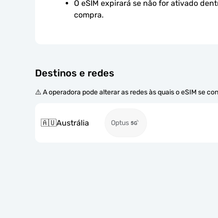
O eSIM expirará se não for ativado dent
compra.
Destinos e redes
⚠️ A operadora pode alterar as redes às quais o eSIM se co
🇦🇺
Austrália
Optus