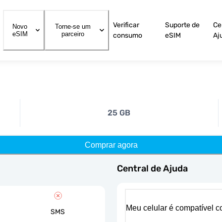
Verificar
Suporte de
Ce
Novo
Torne-se um
eSIM
parceiro
consumo
eSIM
Aj
25 GB
Comprar agora
Central de Ajuda
Meu celular é compatível 
SMS