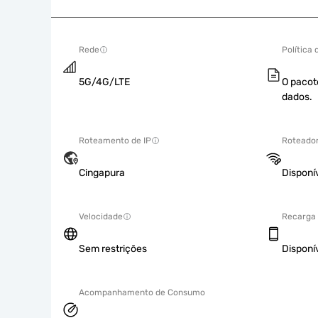
Rede
Política
5G/4G/LTE
O pacot
dados.
Roteamento de IP
Roteador
Cingapura
Disponí
Velocidade
Recarga
Sem restrições
Disponí
Acompanhamento de Consumo