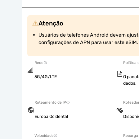
Atenção
Usuários de telefones Android devem ajust
configurações de APN para usar este eSIM.
Rede
Política
5G/4G/LTE
O pacot
dados.
Roteamento de IP
Roteador
Europa Ocidental
Disponí
Velocidade
Recarga