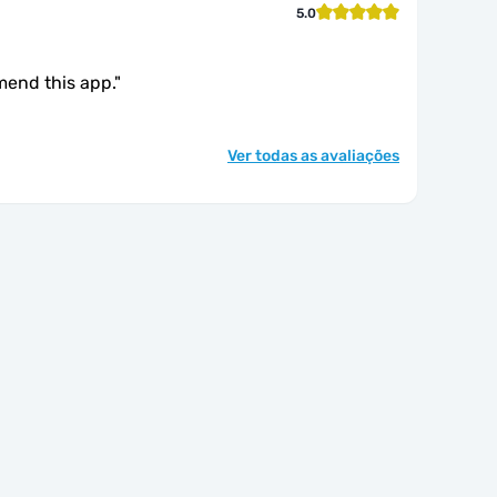
5.0
mend this app.
"
Ver todas as avaliações