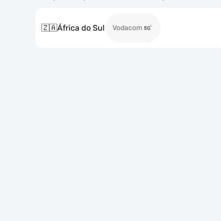
🇿🇦
África do Sul
Vodacom