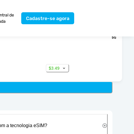
ntral de
Cadastre-se agora
uda
$3.49
com a tecnologia eSIM?