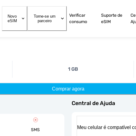
Verificar
Suporte de
Ce
Novo
Torne-se um
eSIM
parceiro
consumo
eSIM
Aj
1 GB
Comprar agora
Central de Ajuda
Meu celular é compatível 
SMS