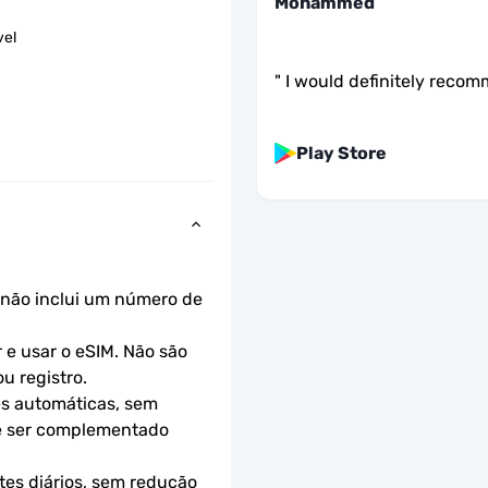
Mohammed
vel
"
I would definitely recom
Play Store
não inclui um número de 
e usar o eSIM. Não são 
u registro.
s automáticas, sem 
e ser complementado 
es diários, sem redução 