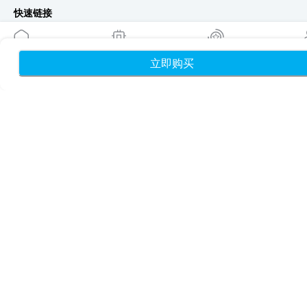
快速链接
博客
使用指南
立即购买
首页
我的 eSIM
奖励
个
关于我们
eSIM 支持
条款与条件
隐私政策
配送与退款政策
网站地图
联盟推广
目的地
成为合作伙伴
MobiMatter 分销商版
MobiMatter 企业版
MobiMatter 联盟推广版