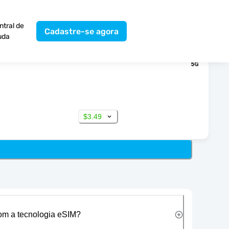
ntral de
Cadastre-se agora
uda
$3.49
com a tecnologia eSIM?