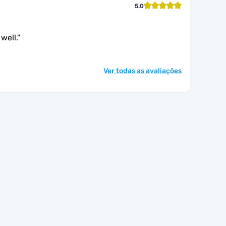
5.0
well.
"
Ver todas as avaliações