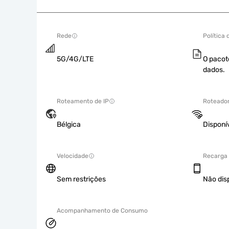
Rede
Política
5G/4G/LTE
O pacot
dados.
Roteamento de IP
Roteador
Bélgica
Disponí
Velocidade
Recarga
Sem restrições
Não dis
Acompanhamento de Consumo