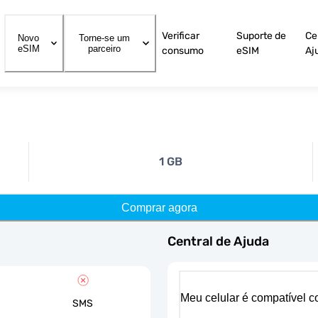
Verificar
Suporte de
Ce
Novo
Torne-se um
eSIM
parceiro
consumo
eSIM
Aj
1 GB
Comprar agora
Central de Ajuda
Meu celular é compatível 
SMS