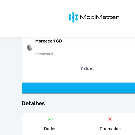
MobiMatter
Morocco 1 GB
RoamVault
7 dias
Detalhes
Dados
Chamadas