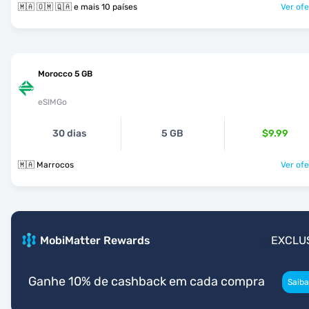
🇲🇦 🇴🇲 🇶🇦 e mais 10 países
Ver ofe
Morocco 5 GB
eSIMGo
30 dias
5 GB
$9.99
🇲🇦 Marrocos
Ver ofe
MobiMatter Rewards
EXCLU
Ganhe 10% de cashback em cada compra
Saiba