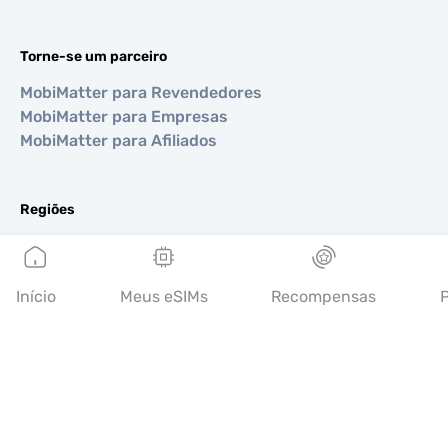
Torne-se um parceiro
MobiMatter para Revendedores
MobiMatter para Empresas
MobiMatter para Afiliados
Regiões
eSIM para Europa
eSIM para Ásia
eSIM para Américas
Início
Meus eSIMs
Recompensas
P
eSIM para Oriente Médio
eSIM para Oceania
eSIM para África
Países