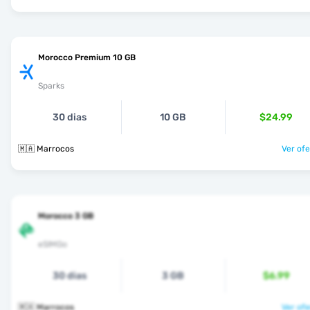
Morocco Premium 10 GB
Sparks
30 dias
10 GB
$24.99
🇲🇦 Marrocos
Ver ofe
Morocco 3 GB
eSIMGo
30 dias
3 GB
$6.99
🇲🇦 Marrocos
Ver ofe