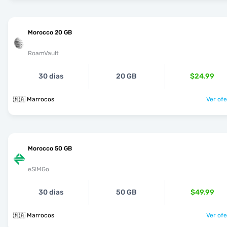
Morocco 20 GB
RoamVault
30 dias
20 GB
$24.99
🇲🇦 Marrocos
Ver ofe
Morocco 50 GB
eSIMGo
30 dias
50 GB
$49.99
🇲🇦 Marrocos
Ver ofe