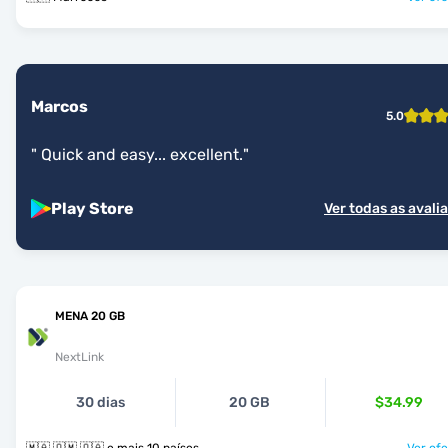
Marcos
5.0
"
Quick and easy... excellent.
"
Play Store
Ver todas as avali
MENA 20 GB
NextLink
30 dias
20 GB
$34.99