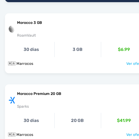
Morocco 3 GB
RoamVault
30 dias
3 GB
$6.99
🇲🇦 Marrocos
Ver ofe
Morocco Premium 20 GB
Sparks
30 dias
20 GB
$41.99
🇲🇦 Marrocos
Ver ofe