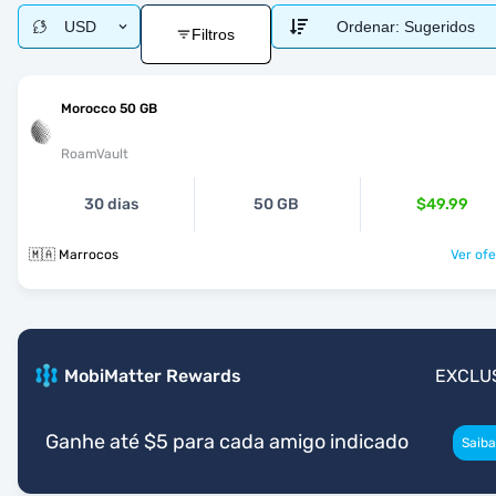
USD
Ordenar:
Sugeridos
Filtros
Morocco 50 GB
RoamVault
30 dias
50 GB
$49.99
🇲🇦 Marrocos
Ver ofe
MobiMatter Rewards
EXCLU
Ganhe até $5 para cada amigo indicado
Saiba