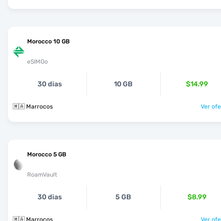
Morocco 10 GB
eSIMGo
30 dias
10 GB
$14.99
🇲🇦 Marrocos
Ver ofe
Morocco 5 GB
RoamVault
30 dias
5 GB
$8.99
🇲🇦 Marrocos
Ver ofe