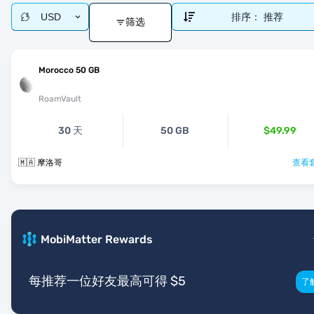
USD
排序：
推荐
筛选
Morocco 50 GB
RoamVault
30 天
50 GB
$49.99
🇲🇦 摩洛哥
查看套
MobiMatter Rewards
每推荐一位好友最高可得 $5
了