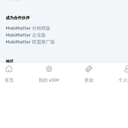
成为合作伙伴
MobiMatter 分销商版
MobiMatter 企业版
MobiMatter 联盟推广版
地区
欧洲 eSIM
亚洲 eSIM
首页
我的 eSIM
奖励
个人
美洲 eSIM
中东 eSIM
大洋洲 eSIM
非洲 eSIM
国家/地区