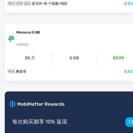
🇲🇦 🇴🇲 🇶🇦 及另外 10 个国家/地区
查看套
Morocco 5 GB
eSIMGo
30 天
5 GB
$9.99
🇲🇦 摩洛哥
查看套
MobiMatter Rewards
每次购买都享 10% 返现
了