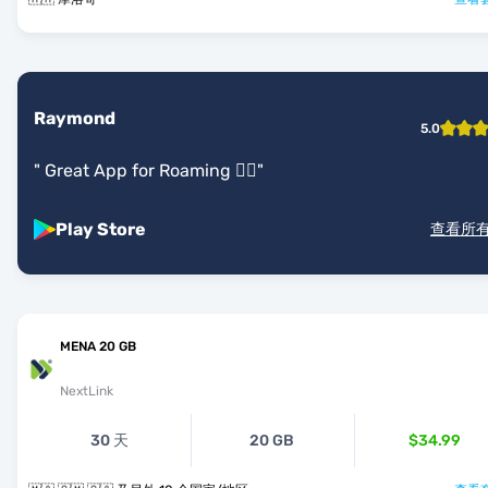
Raymond
5.0
"
Great App for Roaming 👍🏾
"
Play Store
查看所
MENA 20 GB
NextLink
30 天
20 GB
$34.99