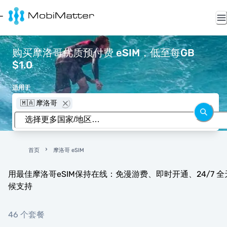
购买摩洛哥优质预付费 eSIM，低至每GB
$1.0
适用于
🇲🇦 摩洛哥
首页
摩洛哥 eSIM
用最佳摩洛哥eSIM保持在线：免漫游费、即时开通、24/7 全
候支持
46 个套餐