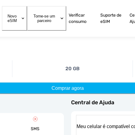
Verificar
Suporte de
Ce
Novo
Torne-se um
eSIM
parceiro
consumo
eSIM
Aj
20 GB
Comprar agora
Central de Ajuda
Meu celular é compatível 
SMS