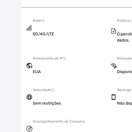
Rede
Política
5G/4G/LTE
O pacot
dados.
Roteamento de IP
Roteador
EUA
Disponí
Velocidade
Recarga
Sem restrições
Não dis
Acompanhamento de Consumo