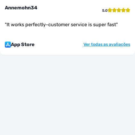
Annemohn34
5.0
"
It works perfectly-customer service is super fast
"
App Store
Ver todas as avaliações