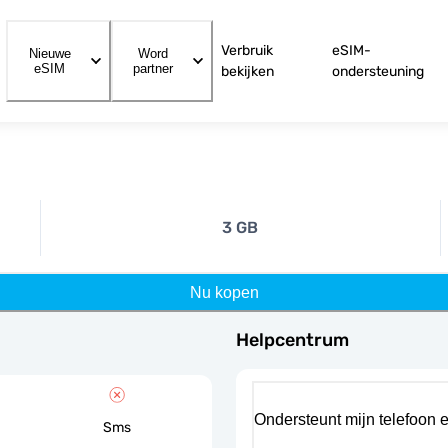
Verbruik
eSIM-
Nieuwe
Word
eSIM
partner
bekijken
ondersteuning
3 GB
Nu kopen
Helpcentrum
Ondersteunt mijn telefoon 
Sms