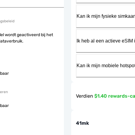
Kan ik mijn fysieke simkaa
ngsbeleid
el wordt geactiveerd bij het
Ik heb al een actieve eSIM i
dataverbruik.
Kan ik mijn mobiele hotspo
baar
eren
Verdien
$1.40 rewards-c
baar
41mk