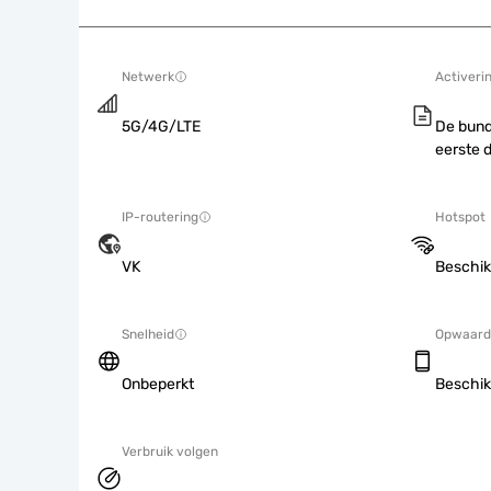
Netwerk
Activeri
5G/4G/LTE
De bund
eerste 
IP-routering
Hotspot
VK
Beschik
Snelheid
Opwaard
Onbeperkt
Beschik
Verbruik volgen