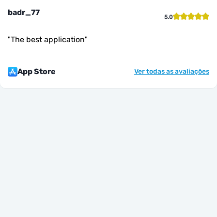
badr_77
5.0
"
The best application
"
App Store
Ver todas as avaliações