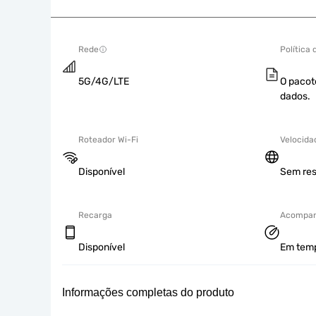
Rede
Política
5G/4G/LTE
O pacot
dados.
Roteador Wi-Fi
Velocida
Disponível
Sem res
Recarga
Acompan
Disponível
Em tempo
Informações completas do produto