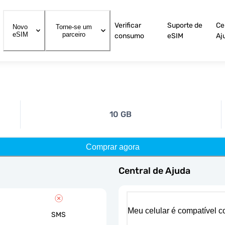
Verificar
Suporte de
Ce
Novo
Torne-se um
eSIM
parceiro
consumo
eSIM
Aj
10 GB
Comprar agora
Central de Ajuda
Meu celular é compatível 
SMS