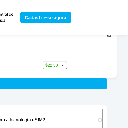
ntral de
Cadastre-se agora
uda
$22.99
com a tecnologia eSIM?