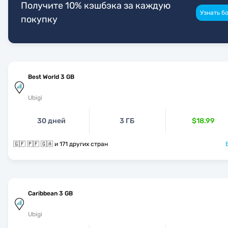
Получите 10% кэшбэка за каждую
Узнать б
покупку
Best World 3 GB
Ubigi
30 дней
3 ГБ
$18.99
🇬🇫 🇵🇫 🇬🇦 и 171 других стран
Caribbean 3 GB
Ubigi