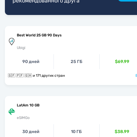
рекомендованного друга
Best World 25 GB 90 Days
Ubigi
90 дней
25 ГБ
$69.99
🇬🇫 🇵🇫 🇬🇦 и 171 других стран
LatAm 10 GB
eSIMGo
30 дней
10 ГБ
$38.99