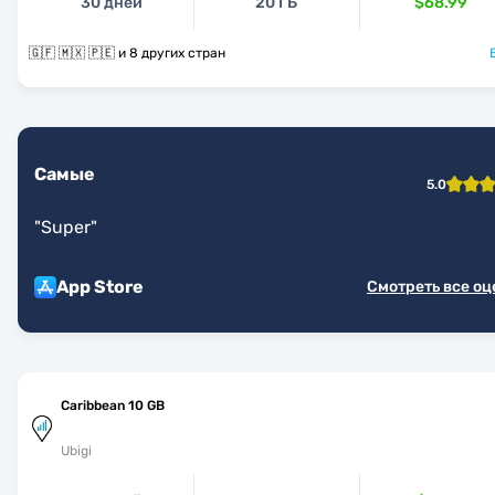
30 дней
20 ГБ
$68.99
🇬🇫 🇲🇽 🇵🇪 и 8 других стран
Самые
5.0
"
Super
"
App Store
Смотреть все о
Caribbean 10 GB
Ubigi