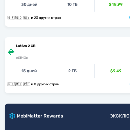
30 дней
10 ГБ
$48.99
🇬🇫 🇬🇩 🇬🇾 и 23 других стран
LatAm 2 GB
eSIMGo
15 дней
2 ГБ
$9.49
🇬🇫 🇲🇽 🇵🇪 и 8 других стран
MobiMatter Rewards
ЭКСКЛЮ