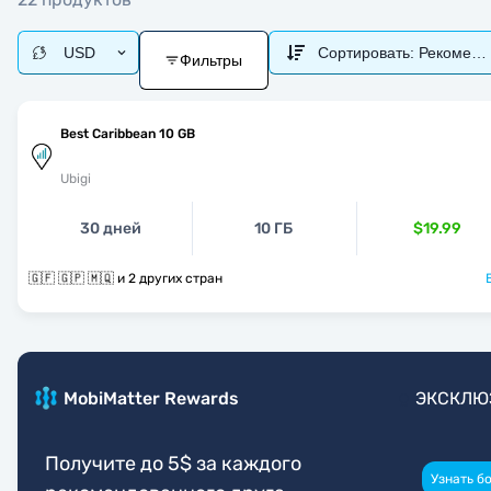
USD
Сортировать:
Рекоменд
Фильтры
Best Caribbean 10 GB
Ubigi
30 дней
10 ГБ
$19.99
🇬🇫 🇬🇵 🇲🇶 и 2 других стран
MobiMatter Rewards
ЭКСКЛЮ
Получите до 5$ за каждого
Узнать б