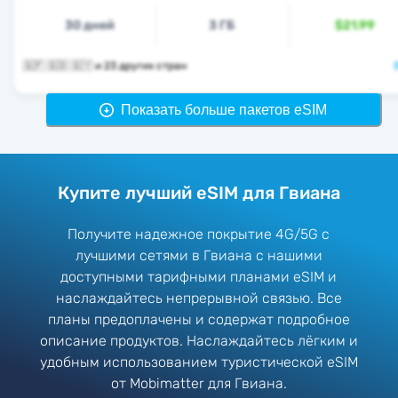
30 дней
3 ГБ
$21.99
🇬🇫 🇬🇩 🇬🇾 и 23 других стран
Показать больше пакетов eSIM
Купите лучший eSIM для Гвиана
Получите надежное покрытие 4G/5G с
лучшими сетями в Гвиана с нашими
доступными тарифными планами eSIM и
наслаждайтесь непрерывной связью. Все
планы предоплачены и содержат подробное
описание продуктов. Наслаждайтесь лёгким и
удобным использованием туристической eSIM
от Mobimatter для Гвиана.