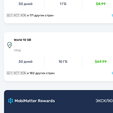
30 дней
1 ГБ
$8.99
🇬🇾 🇭🇹 🇭🇳 и 171 других стран
World 10 GB
Ubigi
30 дней
10 ГБ
$69.99
🇬🇾 🇭🇹 🇭🇳 и 182 других стран
MobiMatter Rewards
ЭКСКЛЮ