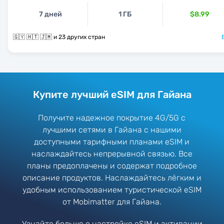
7 дней
1 ГБ
$8.99
🇬🇾 🇭🇹 🇯🇲 и 23 других стран
Купите лучший eSIM для Гайана
Получите надежное покрытие 4G/5G с
лучшими сетями в Гайана с нашими
доступными тарифными планами eSIM и
наслаждайтесь непрерывной связью. Все
планы предоплачены и содержат подробное
описание продуктов. Наслаждайтесь лёгким и
удобным использованием туристической eSIM
от Mobimatter для Гайана.
Узнайте больше о настройке eSIM и активации