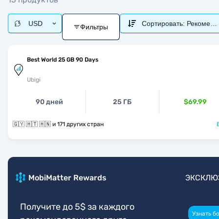
USD
Сортировать:
Рекоменд
Фильтры
Best World 25 GB 90 Days
Ubigi
90 дней
25 ГБ
$69.99
🇬🇾 🇭🇹 🇭🇳 и 171 других стран
MobiMatter Rewards
ЭКСКЛЮ
Получите до 5$ за каждого
Узнать б