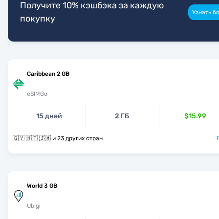
Получите 10% кэшбэка за каждую
Узнать б
покупку
Caribbean 2 GB
eSIMGo
15 дней
2 ГБ
$15.99
🇬🇾 🇭🇹 🇯🇲 и 23 других стран
World 3 GB
Ubigi