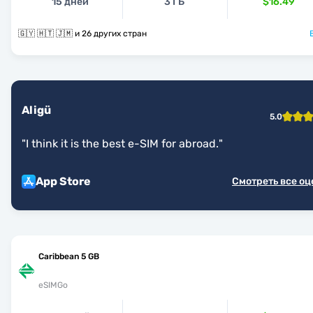
15 дней
3 ГБ
$16.49
🇬🇾 🇭🇹 🇯🇲 и 26 других стран
Aligü
5.0
"
I think it is the best e-SIM for abroad.
"
App Store
Смотреть все о
Caribbean 5 GB
eSIMGo