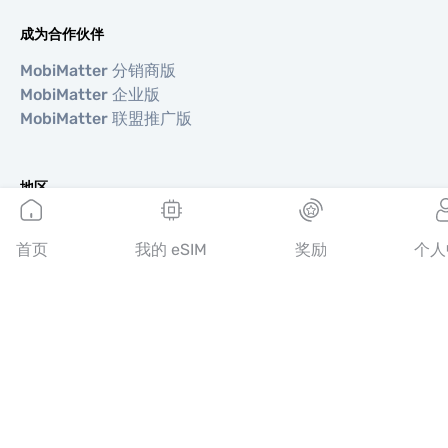
成为合作伙伴
MobiMatter 分销商版
MobiMatter 企业版
MobiMatter 联盟推广版
地区
欧洲 eSIM
亚洲 eSIM
首页
我的 eSIM
奖励
个人
美洲 eSIM
中东 eSIM
大洋洲 eSIM
非洲 eSIM
国家/地区