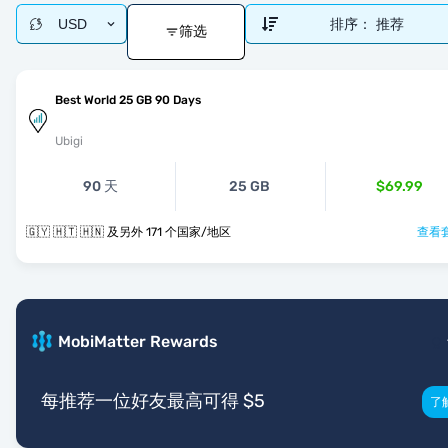
USD
排序：
推荐
筛选
Best World 25 GB 90 Days
Ubigi
90 天
25 GB
$69.99
🇬🇾 🇭🇹 🇭🇳 及另外 171 个国家/地区
查看套
MobiMatter Rewards
每推荐一位好友最高可得 $5
了