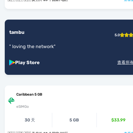
tambu
5.0
"
loving the network
"
Play Store
查看所
Caribbean 5 GB
eSIMGo
30 天
5 GB
$33.99