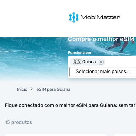
MobiMatter
Compre o melhor eSIM p
Funciona em
🇬🇾 Guiana
Início
eSIM para Guiana
Fique conectado com o melhor eSIM para Guiana: sem tari
15 produtos