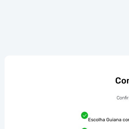
Com
Confi
Escolha Guiana co