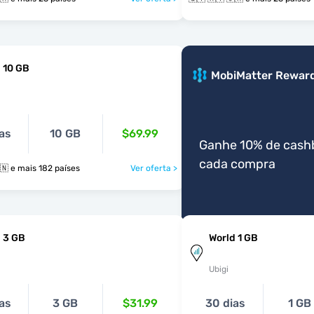
 10 GB
MobiMatter Rewar
as
10 GB
$69.99
Ganhe 10% de cash
cada compra
🇬🇾 🇭🇹 🇭🇳 e mais 182 países
Ver oferta >
 3 GB
World 1 GB
Ubigi
as
3 GB
$31.99
30 dias
1 GB