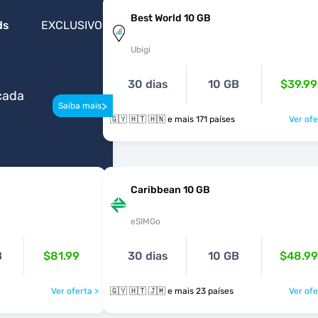
Best World 10 GB
ds
EXCLUSIVO
Ubigi
30 dias
10 GB
$39.99
cada
>
Saiba mais
🇬🇾 🇭🇹 🇭🇳 e mais 171 países
Ver ofe
Caribbean 10 GB
eSIMGo
B
$81.99
30 dias
10 GB
$48.99
Ver oferta >
🇬🇾 🇭🇹 🇯🇲 e mais 23 países
Ver ofe