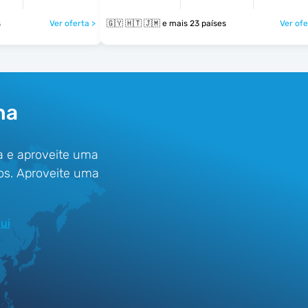
s
Ver oferta >
🇬🇾 🇭🇹 🇯🇲 e mais 23 países
Ver ofe
na
a e aproveite uma
os. Aproveite uma
ui