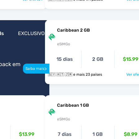
Caribbean 2 GB
ds
EXCLUSIVO
eSIMGo
15 dias
2 GB
$15.99
back em
>
Saiba mais
🇬🇾 🇭🇹 🇯🇲 e mais 23 países
Ver ofe
Caribbean 1 GB
eSIMGo
$13.99
7 dias
1 GB
$8.99