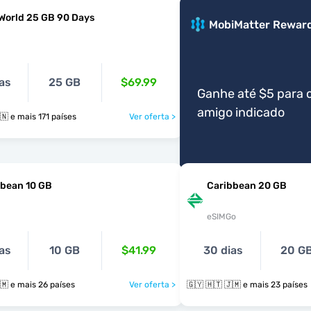
World 25 GB 90 Days
MobiMatter Rewar
as
25 GB
$69.99
Ganhe até $5 para 
amigo indicado
🇬🇾 🇭🇹 🇭🇳 e mais 171 países
Ver oferta >
bbean 10 GB
Caribbean 20 GB
eSIMGo
as
10 GB
$41.99
30 dias
20 G
🇬🇾 🇭🇹 🇯🇲 e mais 26 países
Ver oferta >
🇬🇾 🇭🇹 🇯🇲 e mais 23 países