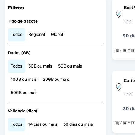
Filtros
Best 
Tipo de pacote
Ubigi
Todos
Regional
Global
90 di
Dados (GB)
Todos
3GB ou mais
5GB ou mais
10GB ou mais
20GB ou mais
Cari
50GB ou mais
Ubigi
30 di
Validade (dias)
Todos
14 dias ou mais
30 dias ou mais