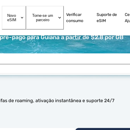
Verificar
Suporte de
Ce
Novo
Torne-se um
eSIM
parceiro
consumo
eSIM
Aj
ré-pago para Guiana a partir de $2.8 por GB
fas de roaming, ativação instantânea e suporte 24/7