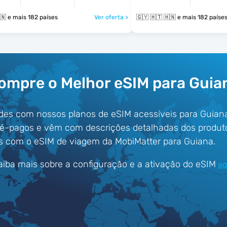
🇬🇾 🇭🇹 🇭🇳 e mais 182 países
Ver oferta >
🇬🇾 🇭🇹 🇭🇳 e mais 182 paíse
ompre o Melhor eSIM para Guia
des com nossos planos de eSIM acessíveis para Guian
ré-pagos e vêm com descrições detalhadas dos produt
s com o eSIM de viagem da MobiMatter para Guiana.
aiba mais sobre a configuração e a ativação do eSIM
aq