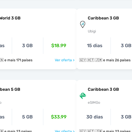
World 3 GB
Caribbean 3 GB
Ubigi
as
3 GB
$18.99
15 dias
3 GB
🇬🇾 🇭🇹 🇭🇳 e mais 171 países
Ver oferta >
🇬🇾 🇭🇹 🇯🇲 e mais 26 países
bbean 5 GB
Caribbean 3 GB
o
eSIMGo
as
5 GB
$33.99
30 dias
3 GB
🇬🇾 🇭🇹 🇯🇲 e mais 23 países
Ver oferta >
🇬🇾 🇭🇹 🇯🇲 e mais 23 países