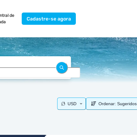
ntral de
Cadastre-se agora
uda
USD
Ordenar:
Sugeridos