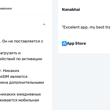
ожении
Nanabhai
"
Excelent app, my best tr
 Он не поставляется с 
App Store
агрузить и 
ействий по активации 
. Никаких 
eSIM является 
нена дополнительными 
 никаких ежедневных 
живается мобильная 