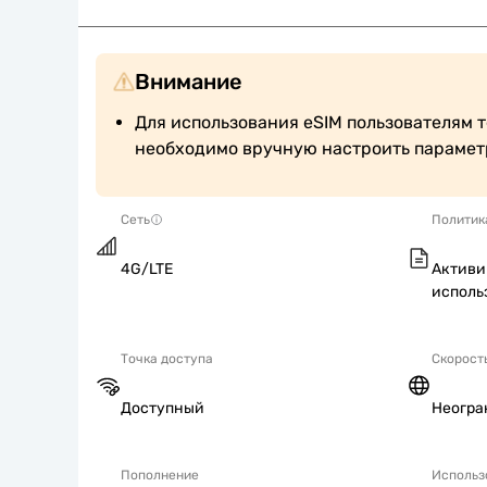
Внимание
Для использования eSIM пользователям т
необходимо вручную настроить парамет
Сеть
Политик
4G/LTE
Активи
исполь
Точка доступа
Скорост
Доступный
Неогра
Пополнение
Использ