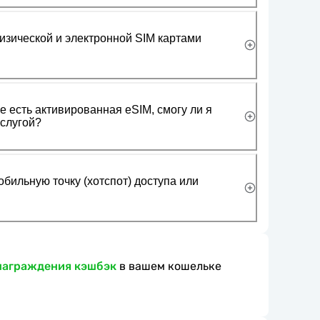
изической и электронной SIM картами
 есть активированная eSIM, смогу ли я
слугой?
обильную точку (хотспот) доступа или
награждения кэшбэк
в вашем кошельке