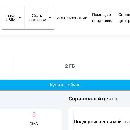
Помощь и
Спра
Новая
Стать
Использование
eSIM
партнером
поддержка
цент
2 ГБ
Купить сейчас
Справочный центр
Поддерживает ли мой те
SMS