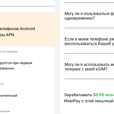
Могу ли я пользоваться ф
одновременно?
елефонов Android 
ры APN.
Если в моем телефоне уже
воспользоваться Вашей у
а активации
руется при первом
Могу ли я использовать м
зовании.
тетеринг с моей eSIM?
ь
Зарабатывать
$0.90 воз
ниченный
MobiPay с этой покупкой
ование