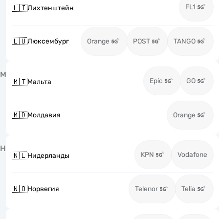
FL1
🇱🇮
Лихтенштейн
🇱🇺
Люксембург
Orange
POST
TANGO
М
Epic
GO
🇲🇹
Мальта
🇲🇩
Молдавия
Orange
Н
KPN
Vodafone
🇳🇱
Нидерланды
🇳🇴
Норвегия
Telenor
Telia