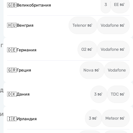
3
EE
🇬🇧
Великобритания
🇭🇺
Венгрия
Telenor
Vodafone
Г
O2
Vodafone
🇩🇪
Германия
🇬🇷
Греция
Nova
Vodafone
Д
🇩🇰
Дания
3
TDC
И
3
Meteor
🇮🇪
Ирландия