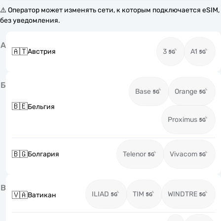
⚠️ Оператор может изменять сети, к которым подключается eSIM,
без уведомления.
А
🇦🇹
Австрия
3
A1
Б
Base
Orange
🇧🇪
Бельгия
Proximus
🇧🇬
Болгария
Telenor
Vivacom
В
ILIAD
TIM
WINDTRE
🇻🇦
Ватикан