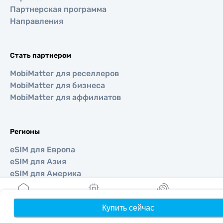
Партнерская программа
Направления
Стать партнером
MobiMatter для реселлеров
MobiMatter для бизнеса
MobiMatter для аффилиатов
Регионы
eSIM для Европа
eSIM для Азия
eSIM для Америка
eSIM для Ближний Восток
eSIM для Океания
Купить сейчас
Главная
Мои eSIM
Бонусы
П
eSIM для Африка