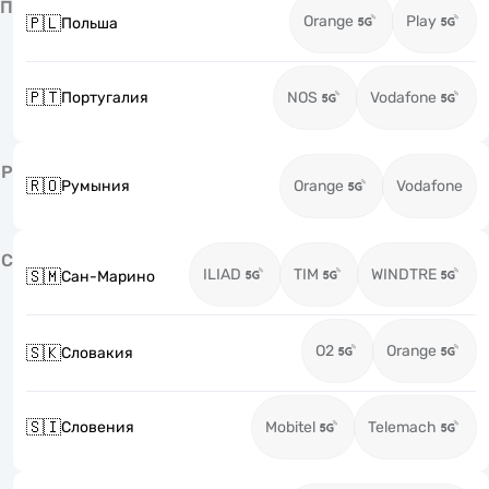
П
Orange
Play
🇵🇱
Польша
🇵🇹
Португалия
NOS
Vodafone
Р
🇷🇴
Румыния
Orange
Vodafone
С
ILIAD
TIM
WINDTRE
🇸🇲
Сан-Марино
O2
Orange
🇸🇰
Словакия
🇸🇮
Словения
Mobitel
Telemach