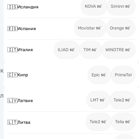
NOVA
Siminn
🇮🇸
Исландия
Movistar
Orange
🇪🇸
Испания
🇮🇹
Италия
ILIAD
TIM
WINDTRE
К
🇨🇾
Кипр
Epic
PrimeTel
Л
LMT
Tele2
🇱🇻
Латвия
Tele2
Telia
🇱🇹
Литва