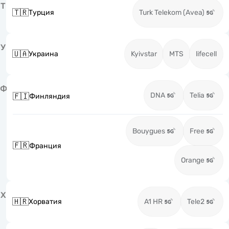
Т
🇹🇷
Турция
Turk Telekom (Avea)
У
🇺🇦
Украина
Kyivstar
MTS
lifecell
Ф
DNA
Telia
🇫🇮
Финляндия
Bouygues
Free
🇫🇷
Франция
Orange
Х
🇭🇷
Хорватия
A1 HR
Tele2