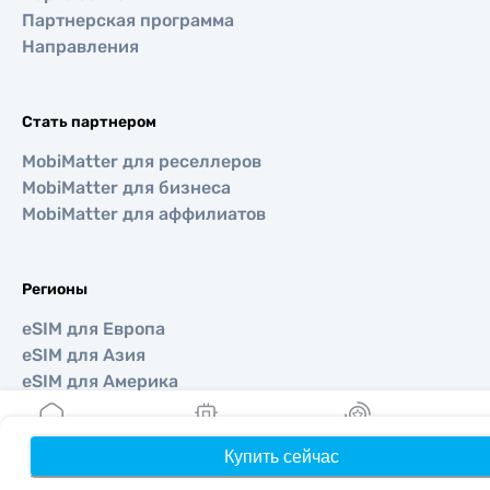
Партнерская программа
Направления
Стать партнером
MobiMatter для реселлеров
MobiMatter для бизнеса
MobiMatter для аффилиатов
Регионы
eSIM для Европа
eSIM для Азия
eSIM для Америка
eSIM для Ближний Восток
eSIM для Океания
Купить сейчас
Главная
Мои eSIM
Бонусы
П
eSIM для Африка