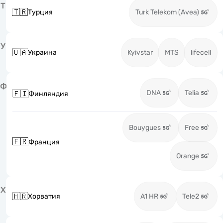
Т
🇹🇷
Турция
Turk Telekom (Avea)
У
🇺🇦
Украина
Kyivstar
MTS
lifecell
Ф
DNA
Telia
🇫🇮
Финляндия
Bouygues
Free
🇫🇷
Франция
Orange
Х
🇭🇷
Хорватия
A1 HR
Tele2