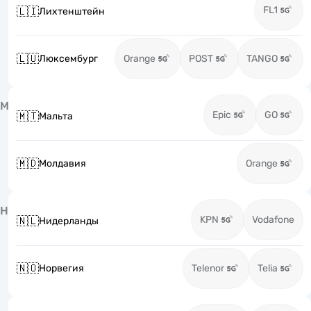
FL1
🇱🇮
Лихтенштейн
🇱🇺
Люксембург
Orange
POST
TANGO
М
Epic
GO
🇲🇹
Мальта
🇲🇩
Молдавия
Orange
Н
KPN
Vodafone
🇳🇱
Нидерланды
🇳🇴
Норвегия
Telenor
Telia