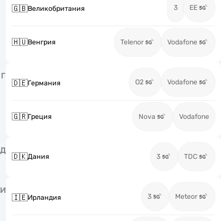
3
EE
🇬🇧
Великобритания
🇭🇺
Венгрия
Telenor
Vodafone
Г
O2
Vodafone
🇩🇪
Германия
🇬🇷
Греция
Nova
Vodafone
Д
🇩🇰
Дания
3
TDC
И
3
Meteor
🇮🇪
Ирландия