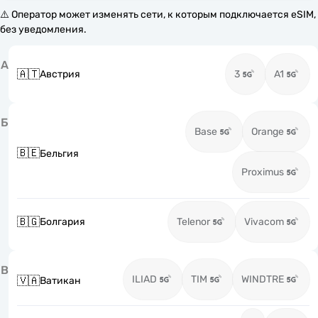
⚠️ Оператор может изменять сети, к которым подключается eSIM,
без уведомления.
А
🇦🇹
Австрия
3
A1
Б
Base
Orange
🇧🇪
Бельгия
Proximus
🇧🇬
Болгария
Telenor
Vivacom
В
ILIAD
TIM
WINDTRE
🇻🇦
Ватикан