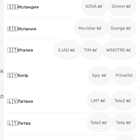
NOVA
Siminn
🇮🇸
Исландия
Movistar
Orange
🇪🇸
Испания
🇮🇹
Италия
ILIAD
TIM
WINDTRE
К
🇨🇾
Кипр
Epic
PrimeTel
Л
LMT
Tele2
🇱🇻
Латвия
Tele2
Telia
🇱🇹
Литва