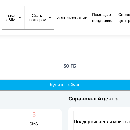
Помощь и
Спра
Новая
Стать
Использование
eSIM
партнером
поддержка
цент
30 ГБ
Купить сейчас
Справочный центр
Поддерживает ли мой те
SMS