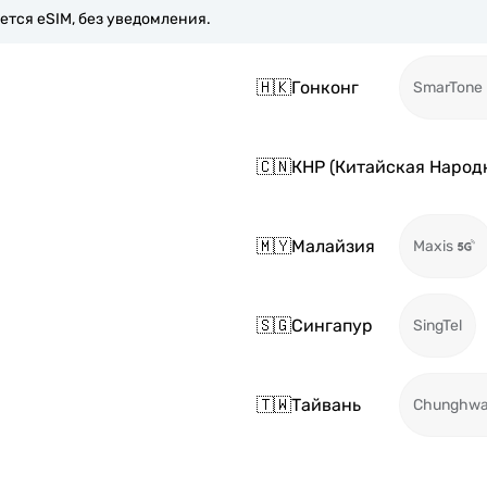
ется eSIM, без уведомления.
🇭🇰
Гонконг
SmarTone
🇨🇳
КНР (Китайская Народ
🇲🇾
Малайзия
Maxis
🇸🇬
Сингапур
SingTel
🇹🇼
Тайвань
Chunghw