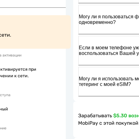
Могу ли я пользоваться ф
одновременно?
сети.
Если в моем телефоне уже
воспользоваться Вашей у
а активации
активируется при
чении к сети.
Могу ли я использовать м
тетеринг с моей eSIM?
оступа
пный
Зарабатывать
$5.30 воз
MobiPay с этой покупкой
ние