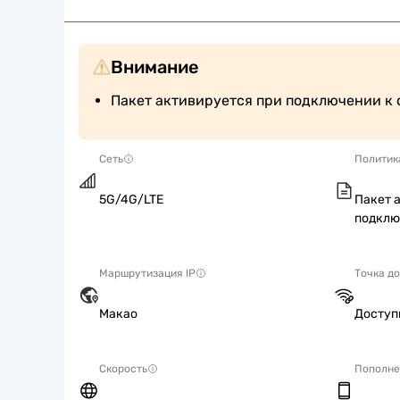
Внимание
Пакет активируется при подключении к 
Сеть
Политик
5G/4G/LTE
Пакет 
подклю
Маршрутизация IP
Точка д
Макао
Досту
Скорость
Пополне