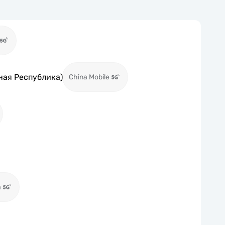
ная Республика)
China Mobile
a