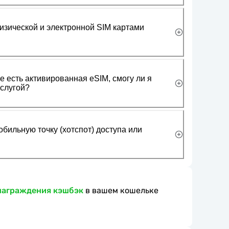
изической и электронной SIM картами
 есть активированная eSIM, смогу ли я
слугой?
обильную точку (хотспот) доступа или
награждения кэшбэк
в вашем кошельке