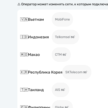
⚠️ Оператор может изменять сети, к которым подключа
🇻🇳
Вьетнам
MobiFone
🇮🇩
Индонезия
Telkomsel
🇲🇴
Макао
CTM
🇰🇷
Республика Корея
SKTelecom
🇹🇭
Таиланд
AIS
🇵🇭
Филиппины
Globe