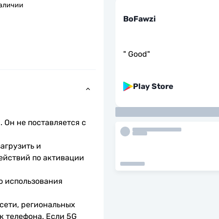
наличии
BoFawzi
"
Good
"
Play Store
 Он не поставляется с 
агрузить и 
ействий по активации 
о использования 
сети, региональных 
 телефона. Если 5G 