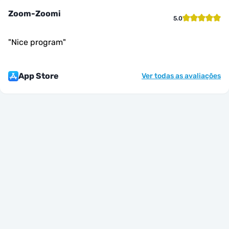
Zoom-Zoomi
5.0
"
Nice program
"
App Store
Ver todas as avaliações