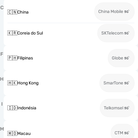
C
China Mobile
🇨🇳
China
🇰🇷
Coreia do Sul
SKTelecom
F
🇵🇭
Filipinas
Globe
H
🇭🇰
Hong Kong
SmarTone
I
🇮🇩
Indonésia
Telkomsel
M
CTM
🇲🇴
Macau