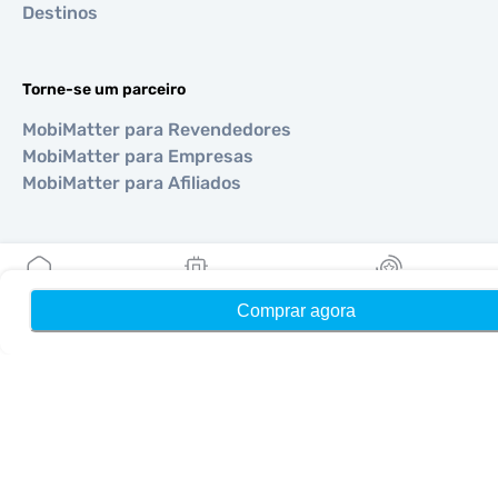
Destinos
Torne-se um parceiro
MobiMatter para Revendedores
MobiMatter para Empresas
MobiMatter para Afiliados
Regiões
eSIM para Europa
Comprar agora
Início
Meus eSIMs
Recompensas
eSIM para Ásia
eSIM para Américas
eSIM para Oriente Médio
eSIM para Oceania
eSIM para África