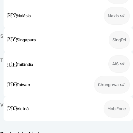
🇲🇾
Malásia
Maxis
S
🇸🇬
Singapura
SingTel
T
AIS
🇹🇭
Tailândia
🇹🇼
Taiwan
Chunghwa
V
🇻🇳
Vietnã
MobiFone