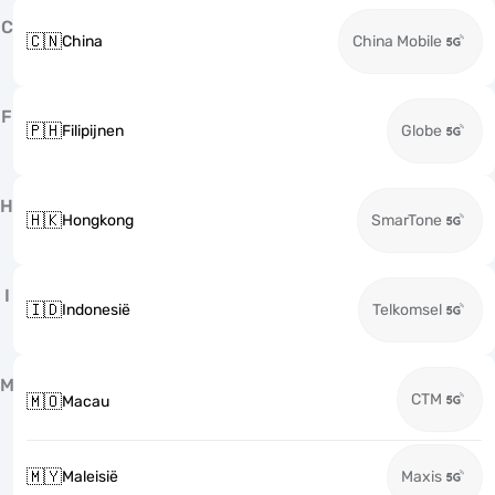
C
🇨🇳
China
China Mobile
F
🇵🇭
Filipijnen
Globe
H
🇭🇰
Hongkong
SmarTone
I
🇮🇩
Indonesië
Telkomsel
M
CTM
🇲🇴
Macau
🇲🇾
Maleisië
Maxis