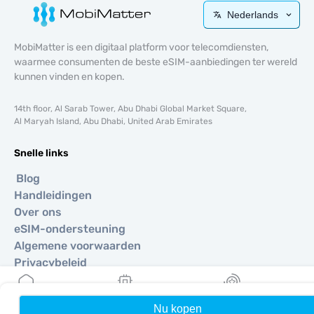
Nederlands
MobiMatter is een digitaal platform voor telecomdiensten,
waarmee consumenten de beste eSIM-aanbiedingen ter wereld
kunnen vinden en kopen.
14th floor, Al Sarab Tower, Abu Dhabi Global Market Square,
Al Maryah Island, Abu Dhabi, United Arab Emirates
Snelle links
Blog
Handleidingen
Over ons
eSIM-ondersteuning
Algemene voorwaarden
Privacybeleid
Levering- en retourbeleid
Sitemap
Nu kopen
Home
Mijn eSIMs
Rewards
Affiliate