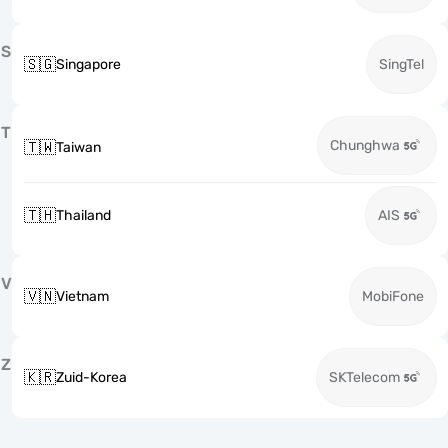
S
🇸🇬
Singapore
SingTel
T
Chunghwa
🇹🇼
Taiwan
🇹🇭
Thailand
AIS
V
🇻🇳
Vietnam
MobiFone
Z
🇰🇷
Zuid-Korea
SKTelecom