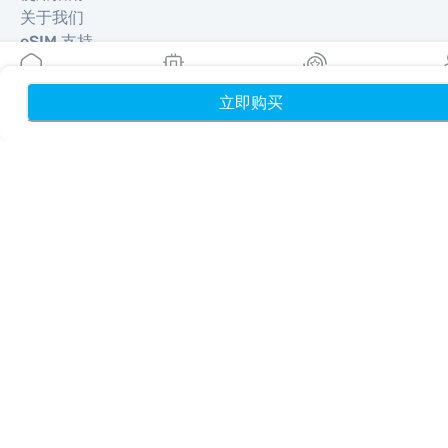
关于我们
eSIM 支持
条款与条件
隐私政策
立即购买
首页
我的 eSIM
奖励
个
配送与退款政策
网站地图
联盟推广
目的地
成为合作伙伴
MobiMatter 分销商版
MobiMatter 企业版
MobiMatter 联盟推广版
地区
欧洲 eSIM