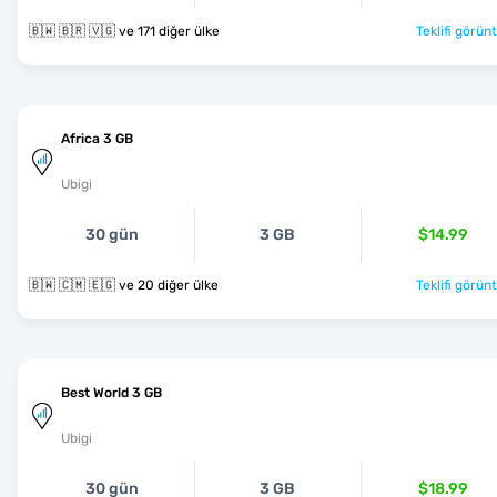
🇧🇼 🇧🇷 🇻🇬 ve 171 diğer ülke
Teklifi görünt
Africa 3 GB
Ubigi
30 gün
3 GB
$14.99
🇧🇼 🇨🇲 🇪🇬 ve 20 diğer ülke
Teklifi görünt
Best World 3 GB
Ubigi
30 gün
3 GB
$18.99