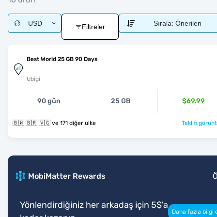
USD
Sırala:
Önerilen
Filtreler
Best World 25 GB 90 Days
Ubigi
90 gün
25 GB
$69.99
🇧🇼 🇧🇷 🇻🇬 ve 171 diğer ülke
Teklifi görünt
MobiMatter Rewards
Yönlendirdiğiniz her arkadaş için 5$'a
Daha fazla bilgi 