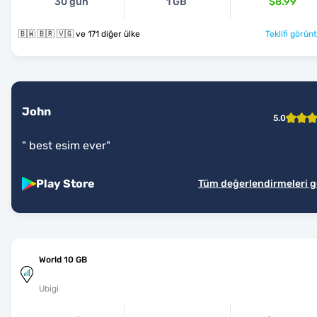
30 gün
1 GB
$8.99
🇧🇼 🇧🇷 🇻🇬 ve 171 diğer ülke
Teklifi görünt
John
5.0
"
best esim ever
"
Play Store
Tüm değerlendirmeleri 
World 10 GB
Ubigi