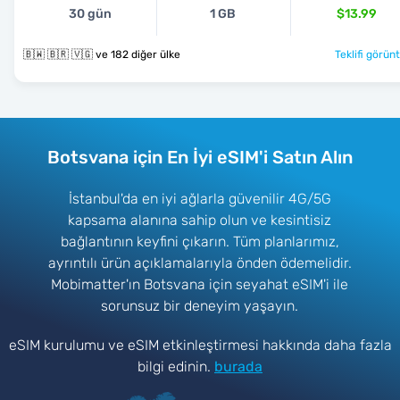
30 gün
1 GB
$13.99
🇧🇼 🇧🇷 🇻🇬 ve 182 diğer ülke
Teklifi görünt
Botsvana için En İyi eSIM'i Satın Alın
İstanbul'da en iyi ağlarla güvenilir 4G/5G
kapsama alanına sahip olun ve kesintisiz
bağlantının keyfini çıkarın. Tüm planlarımız,
ayrıntılı ürün açıklamalarıyla önden ödemelidir.
Mobimatter'ın Botsvana için seyahat eSIM'i ile
sorunsuz bir deneyim yaşayın.
eSIM kurulumu ve eSIM etkinleştirmesi hakkında daha fazla
bilgi edinin.
burada