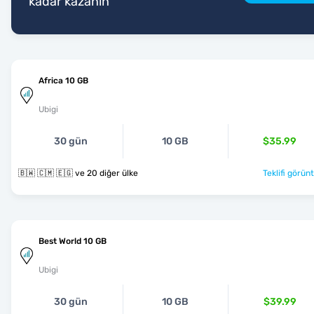
kadar kazanın
Africa 10 GB
Ubigi
30 gün
10 GB
$35.99
🇧🇼 🇨🇲 🇪🇬 ve 20 diğer ülke
Teklifi görünt
Best World 10 GB
Ubigi
30 gün
10 GB
$39.99