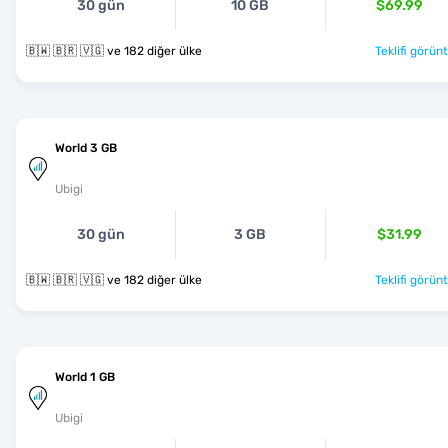
30 gün
10 GB
$69.99
🇧🇼 🇧🇷 🇻🇬 ve 182 diğer ülke
Teklifi görünt
World 3 GB
Ubigi
30 gün
3 GB
$31.99
🇧🇼 🇧🇷 🇻🇬 ve 182 diğer ülke
Teklifi görünt
World 1 GB
Ubigi