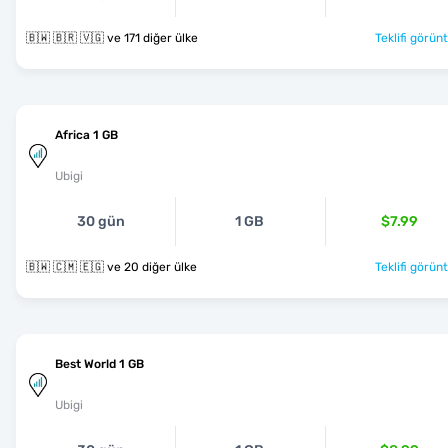
🇧🇼 🇧🇷 🇻🇬 ve 171 diğer ülke
Teklifi görünt
Africa 1 GB
Ubigi
30 gün
1 GB
$7.99
🇧🇼 🇨🇲 🇪🇬 ve 20 diğer ülke
Teklifi görünt
Best World 1 GB
Ubigi