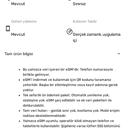
Mevcut
Sınırsız
Üstten yükleme
Kullanım Takibi
Mevcut
Gerçek zamanlı, uygulama
içi
Tam ürün bilgisi
Bu yalnızca veri içeren bir eSIM'dir. Telefon numarasıyla 
birlikte gelmiyor.
eSIM'i indirmek ve kullanmak için QR kodunu taramanız 
yeterlidir. Başka bir etkinleştirme veya kayıt adımına gerek 
yoktur.
Tek seferlik ön ödemeli paket. Otomatik yenileme yok, 
sözleşme yok. eSIM şarj edilebilir ve ek veri paketleri ile 
doldurulabilir.
Tam veri hızları - günlük sınır yok, kısıtlama yok. Mobil erişim 
noktası desteklenmektedir.
Yalnızca eSIM uyumlu, operatör kilidi olmayan telefon ve 
tabletlerle kullanılabilir. Şüpheniz varsa lütfen SSS bölümünü 