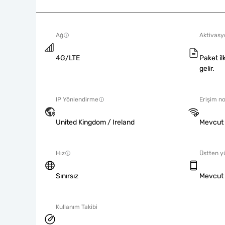
Ağ
Aktivasyo
4G/LTE
Paket il
gelir.
IP Yönlendirme
Erişim no
United Kingdom / Ireland
Mevcut
Hız
Üstten y
Sınırsız
Mevcut
Kullanım Takibi