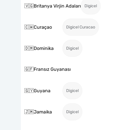
🇻🇬
Britanya Virjin Adaları
Digicel
🇨🇼
Curaçao
Digicel Curacao
🇩🇲
Dominika
Digicel
🇬🇫
Fransız Guyanası
🇬🇾
Guyana
Digicel
🇯🇲
Jamaika
Digicel