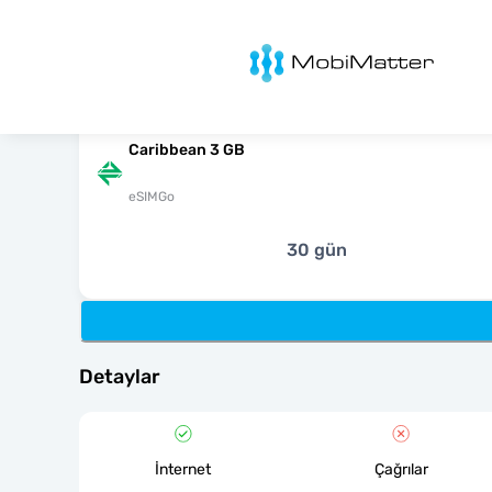
MobiMatter
Caribbean 3 GB
eSIMGo
30 gün
Detaylar
İnternet
Çağrılar