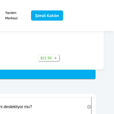
Yardım
Şimdi Katılın
Merkezi
$21.99
ni destekliyor mu?