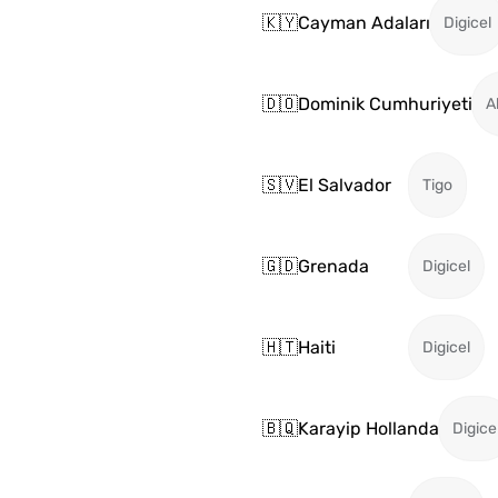
🇰🇾
Cayman Adaları
Digicel
🇩🇴
Dominik Cumhuriyeti
A
🇸🇻
El Salvador
Tigo
🇬🇩
Grenada
Digicel
🇭🇹
Haiti
Digicel
🇧🇶
Karayip Hollanda
Digice