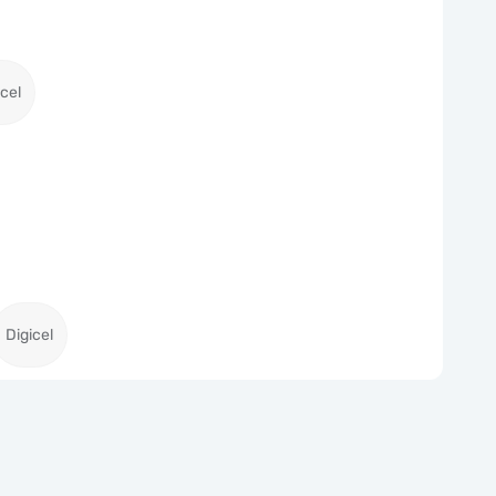
icel
Digicel