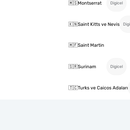
🇲🇸
Montserrat
Digicel
🇰🇳
Saint Kitts ve Nevis
Dig
🇲🇫
Saint Martin
🇸🇷
Surinam
Digicel
🇹🇨
Turks ve Caicos Adaları