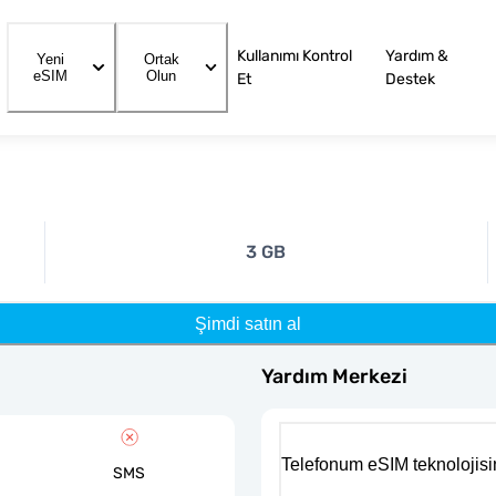
Kullanımı Kontrol
Yardım &
Yeni
Ortak
eSIM
Olun
Et
Destek
3 GB
Şimdi satın al
Yardım Merkezi
Telefonum eSIM teknolojisi
SMS