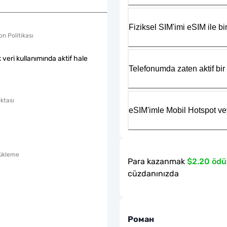
Fiziksel SIM'imi eSIM ile bir
n Politikası
k veri kullanımında aktif hale
Telefonumda zaten aktif bir 
ktası
eSIM'imle Mobil Hotspot ve
ükleme
Para kazanmak
$2.20 ödü
cüzdanınızda
Роман