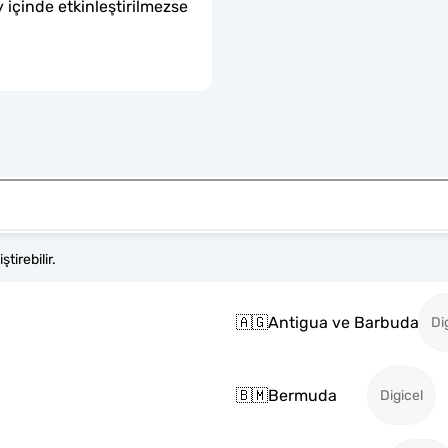
 içinde etkinleştirilmezse 
tirebilir.
🇦🇬
Antigua ve Barbuda
Di
🇧🇲
Bermuda
Digicel