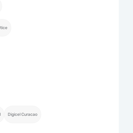
ltice
l
Digicel Curacao