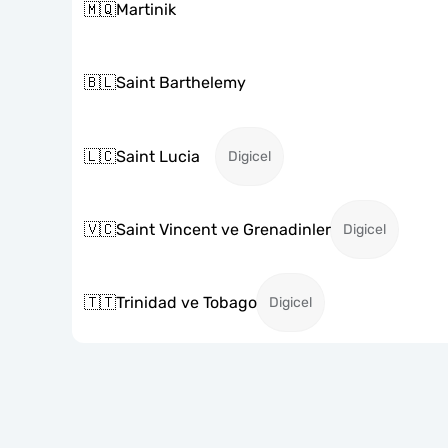
🇲🇶
Martinik
🇧🇱
Saint Barthelemy
🇱🇨
Saint Lucia
Digicel
🇻🇨
Saint Vincent ve Grenadinler
Digicel
🇹🇹
Trinidad ve Tobago
Digicel