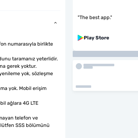
"
The best app.
"
Play Store
fon numarasıyla birlikte 
unu taramanız yeterlidir. 
ına gerek yoktur.
 yenileme yok, sözleşme 
ama yok. Mobil erişim 
il ağlara 4G LTE 
mayan telefon ve 
sa lütfen SSS bölümünü 