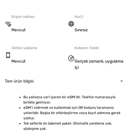
Erişim noktası
Hız
Mevcut
Sınırsız
Üstten yükleme
Kullanım Takibi
Mevcut
Gerçek zamanlı, uygulama
içi
Tam ürün bilgisi
Bu yalnızca veri içeren bir eSIM'dir. Telefon numarasıyla 
birlikte gelmiyor.
eSIM'i indirmek ve kullanmak için QR kodunu taramanız 
yeterlidir. Başka bir etkinleştirme veya kayıt adımına gerek 
yoktur.
Tek seferlik ön ödemeli paket. Otomatik yenileme yok, 
sözleşme yok.