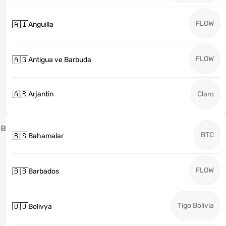
FLOW
🇦🇮
Anguilla
FLOW
🇦🇬
Antigua ve Barbuda
🇦🇷
Arjantin
Claro
B
BTC
🇧🇸
Bahamalar
FLOW
🇧🇧
Barbados
Tigo Bolivia
🇧🇴
Bolivya