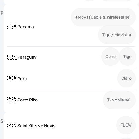
P
+Movil (Cable & Wireless)
🇵🇦
Panama
Tigo / Movistar
Claro
Tigo
🇵🇾
Paraguay
Claro
🇵🇪
Peru
🇵🇷
Porto Riko
T-Mobile
S
FLOW
🇰🇳
Saint Kitts ve Nevis