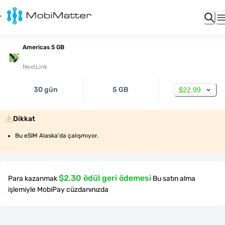
Americas 5 GB
NextLink
30 gün
5 GB
$22.99
Dikkat
Bu eSIM Alaska'da çalışmıyor.
$2.30 ödül geri ödemesi
Para kazanmak
Bu satın alma
işlemiyle MobiPay cüzdanınızda