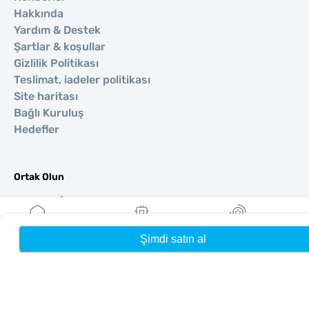
Hakkında
Yardım & Destek
Şartlar & koşullar
Gizlilik Politikası
Teslimat, iadeler politikası
Site haritası
Bağlı Kuruluş
Hedefler
Ortak Olun
Satıcılar İçin MobiMatter
İşletmeler İçin MobiMatter
Bağlı Kuruluşlar için MobiMatter
Şimdi satın al
Ana Sayfa
eSIM'lerim
Ödüller
Bölgeler
Avrupa için eSIM