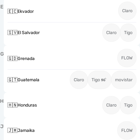
E
Claro
🇪🇨
Ekvador
🇸🇻
El Salvador
Claro
Tigo
G
FLOW
🇬🇩
Grenada
🇬🇹
Guatemala
Claro
Tigo
movistar
H
🇭🇳
Honduras
Claro
Tigo
J
🇯🇲
Jamaika
FLOW