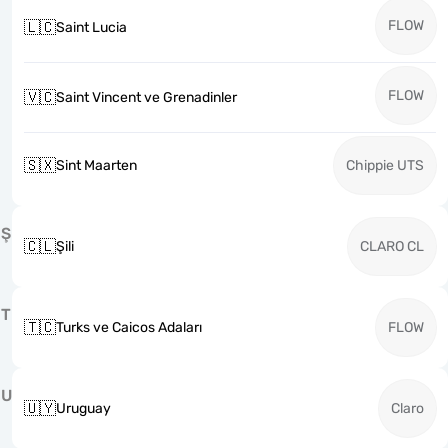
FLOW
🇱🇨
Saint Lucia
FLOW
🇻🇨
Saint Vincent ve Grenadinler
🇸🇽
Sint Maarten
Chippie UTS
Ş
🇨🇱
Şili
CLARO CL
T
🇹🇨
Turks ve Caicos Adaları
FLOW
U
🇺🇾
Uruguay
Claro