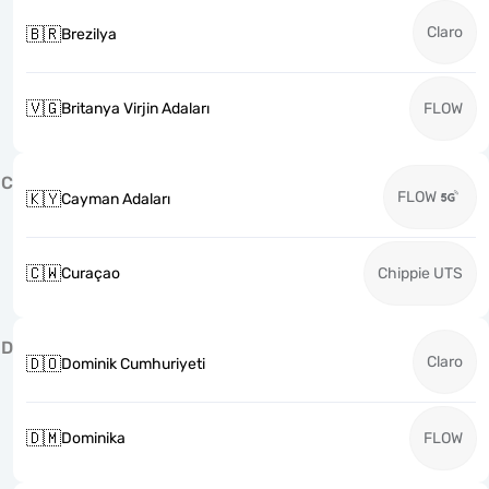
Claro
🇧🇷
Brezilya
🇻🇬
Britanya Virjin Adaları
FLOW
C
FLOW
🇰🇾
Cayman Adaları
🇨🇼
Curaçao
Chippie UTS
D
Claro
🇩🇴
Dominik Cumhuriyeti
🇩🇲
Dominika
FLOW