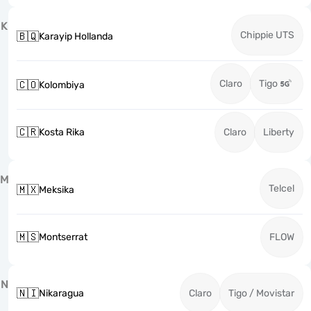
K
Chippie UTS
🇧🇶
Karayip Hollanda
Claro
Tigo
🇨🇴
Kolombiya
🇨🇷
Kosta Rika
Claro
Liberty
M
Telcel
🇲🇽
Meksika
🇲🇸
Montserrat
FLOW
N
🇳🇮
Nikaragua
Claro
Tigo / Movistar