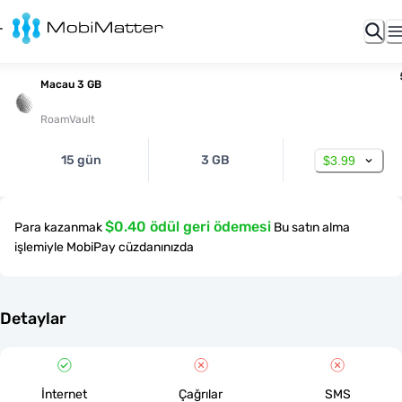
Macau 3 GB
RoamVault
15 gün
3 GB
$3.99
$0.40 ödül geri ödemesi
Para kazanmak
Bu satın alma
işlemiyle MobiPay cüzdanınızda
Detaylar
İnternet
Çağrılar
SMS