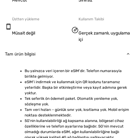
Mevcut
Sınırsız
Üstten yükleme
Kullanım Takibi
Müsait değil
Gerçek zamanlı, uygulama
içi
Tam ürün bilgisi
Bu yalnızca veri içeren bir eSIM'dir. Telefon numarasıyla 
birlikte gelmiyor.
eSIM'i indirmek ve kullanmak için QR kodunu taramanız 
yeterlidir. Başka bir etkinleştirme veya kayıt adımına gerek 
yoktur.
Tek seferlik ön ödemeli paket. Otomatik yenileme yok, 
sözleşme yok.
Tam veri hızları - günlük sınır yok, kısıtlama yok. Mobil erişim 
noktası desteklenmektedir.
5G'nin kullanılabilirliği ağ kapsama alanına, bölgesel cihaz 
özelliklerine ve telefon ayarlarına bağlıdır. 5G'nin mevcut 
olmadığı durumlarda eSIM, ağın kullanılabilirliğine bağlı 
olarak yüksek kaliteli 4G ağ bağlantısı sağlayacaktır.