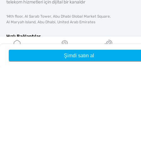
telekom hizmetleri için dijital bir kanaldır
14th floor, Al Sarab Tower, Abu Dhabi Global Market Square,
Al Maryah Island, Abu Dhabi, United Arab Emirates
Hızlı Bağlantılar
Blog
Rehberler
Şimdi satın al
Ana Sayfa
eSIM'lerim
Ödüller
Hakkında
Yardım & Destek
Şartlar & koşullar
Gizlilik Politikası
Teslimat, iadeler politikası
Site haritası
Bağlı Kuruluş
Hedefler
Ortak Olun