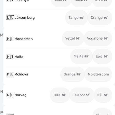
🇱🇹
Litvanya
🇱🇺
Lüksemburg
Tango
Orange
M
Yettel
Vodafone
🇭🇺
Macaristan
Melita
Epic
🇲🇹
Malta
🇲🇩
Moldova
Orange
Moldtelecom
N
🇳🇴
Norveç
Telia
Telenor
ICE
P