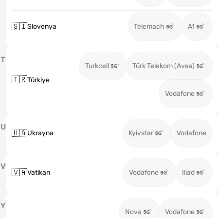
🇸🇮
Slovenya
Telemach
A1
T
Turkcell
Türk Telekom (Avea)
🇹🇷
Türkiye
Vodafone
U
🇺🇦
Ukrayna
Kyivstar
Vodafone
V
🇻🇦
Vatikan
Vodafone
Iliad
Y
Nova
Vodafone