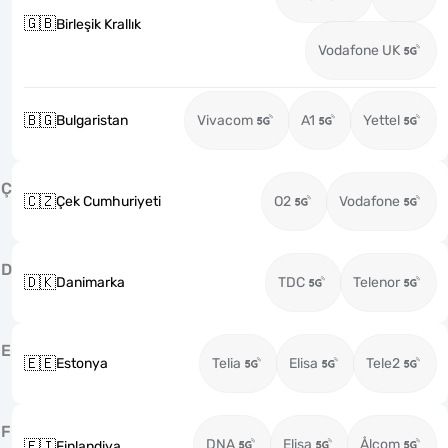
🇬🇧
Birleşik Krallık
Vodafone UK
🇧🇬
Bulgaristan
Vivacom
A1
Yettel
Ç
🇨🇿
Çek Cumhuriyeti
O2
Vodafone
D
🇩🇰
Danimarka
TDC
Telenor
E
🇪🇪
Estonya
Telia
Elisa
Tele2
F
DNA
Elisa
Ålcom
🇫🇮
Finlandiya