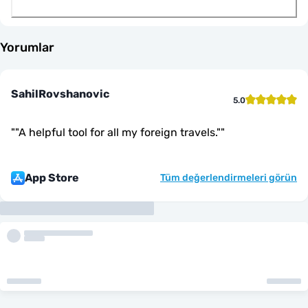
Yorumlar
SahilRovshanovic
5.0
"
"A helpful tool for all my foreign travels."
"
App Store
Tüm değerlendirmeleri görün