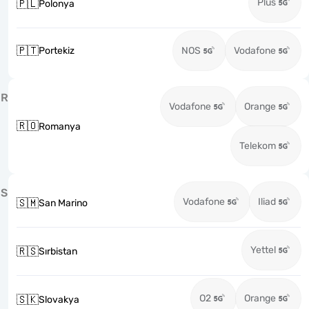
Plus
🇵🇱
Polonya
🇵🇹
Portekiz
NOS
Vodafone
R
Vodafone
Orange
🇷🇴
Romanya
Telekom
S
Vodafone
Iliad
🇸🇲
San Marino
Yettel
🇷🇸
Sırbistan
O2
Orange
🇸🇰
Slovakya