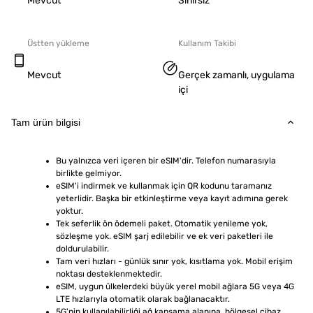
Mevcut
Sınırsız
Üstten yükleme
Kullanım Takibi
Mevcut
Gerçek zamanlı, uygulama
içi
Tam ürün bilgisi
Bu yalnızca veri içeren bir eSIM'dir. Telefon numarasıyla 
birlikte gelmiyor.
eSIM'i indirmek ve kullanmak için QR kodunu taramanız 
yeterlidir. Başka bir etkinleştirme veya kayıt adımına gerek 
yoktur.
Tek seferlik ön ödemeli paket. Otomatik yenileme yok, 
sözleşme yok. eSIM şarj edilebilir ve ek veri paketleri ile 
doldurulabilir.
Tam veri hızları - günlük sınır yok, kısıtlama yok. Mobil erişim 
noktası desteklenmektedir.
eSIM, uygun ülkelerdeki büyük yerel mobil ağlara 5G veya 4G 
LTE hızlarıyla otomatik olarak bağlanacaktır.
5G'nin kullanılabilirliği ağ kapsama alanına, bölgesel cihaz 