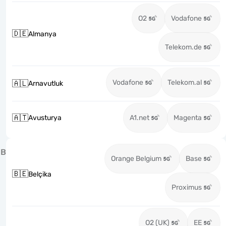
O2
Vodafone
🇩🇪
Almanya
Telekom.de
Vodafone
Telekom.al
🇦🇱
Arnavutluk
🇦🇹
Avusturya
A1.net
Magenta
B
Orange Belgium
Base
🇧🇪
Belçika
Proximus
O2 (UK)
EE