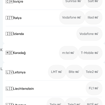
Sunrise
Salt
🇨🇭
İsviçre
Vodafone
Iliad
🇮🇹
İtalya
🇮🇸
İzlanda
Vodafone
K
🇲🇪
Karadağ
m:tel
T-Mobile
L
LMT
Bite
Tele2
🇱🇻
Letonya
FL1
🇱🇮
Liechtenstein
Telia
Tele2
BITĖ