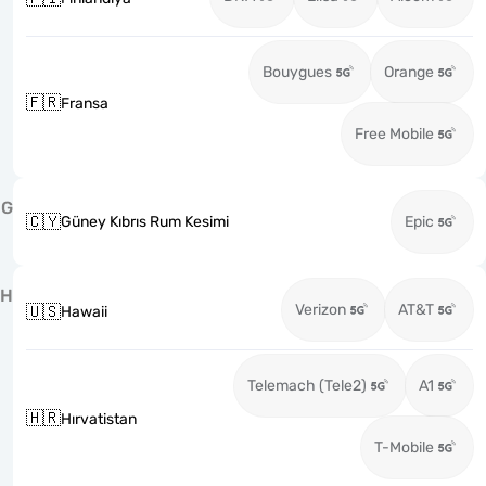
Bouygues
Orange
🇫🇷
Fransa
Free Mobile
G
🇨🇾
Güney Kıbrıs Rum Kesimi
Epic
H
Verizon
AT&T
🇺🇸
Hawaii
Telemach (Tele2)
A1
🇭🇷
Hırvatistan
T-Mobile