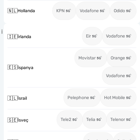
🇳🇱
Hollanda
KPN
Vodafone
Odido
İ
Eir
Vodafone
🇮🇪
İrlanda
Movistar
Orange
🇪🇸
İspanya
Vodafone
Pelephone
Hot Mobile
🇮🇱
İsrail
Tele2
Telia
Telenor
🇸🇪
İsveç