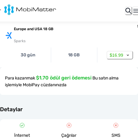
Europe and USA 18 GB
Sparks
30 gün
18 GB
$16.99
$1.70 ödül geri ödemesi
Para kazanmak
Bu satın alma
işlemiyle MobiPay cüzdanınızda
Detaylar
İnternet
Çağrılar
SMS