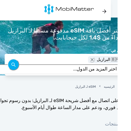
اشتر أفضل باقة eSIM مدفوعة مسبقًا لـ البرازيل
 من $1.4 لكل جيجابايت.
 في
 البرازيل
الرئيسيه
eSIM لـ البرازيل
ابق على اتصال مع أفضل شريحة eSIM لـ البرازيل: بدون رسوم تجوال،
 فوري، ودعم على مدار الساعة طوال أيام الأسبوع.