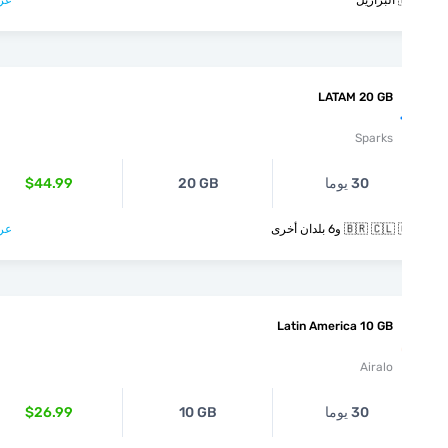
يل
عرض >
LATAM 20 GB
Sparks
30 يوما
20 GB
$44.99
🇧🇷  و6 بلدان أخرى
عرض >
Latin America 10 GB
Airalo
30 يوما
10 GB
$26.99