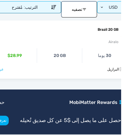
USD
الترتيب:
مُقترح
تصفيه
Brazil 20 GB
Airalo
30 يوما
20 GB
$28.99
يل
عرض >
MobiMatter Rewards
حصري
صل على ما يصل إلى $5 عن كل صديق تُحيله
>
تعرف أكثر