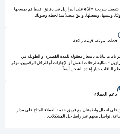
قم بتفعيل شريحة eSIM على البرازيل في دقائق. فقط قم بمسحها
يًا، وتثبيتها، وتفعيلها، وابقَ متصلاً منذ لحظة وصولك.
خطط مرنة، قيمة رائعة
ر باقات بيانات بأسعار معقولة للمدة القصيرة أو الطويلة في
رازيل - مثالية لرحلات العمل أو الإجازات أو للرحّل الرقميين. توفر
م الباقات خيار إعادة الشحن أيضاً.
دعم العملاء
َ على اتصال واطمئنان مع فريق خدمة العملاء المتاح على مدار
اعة. تواصل معهم عبر رابط حل المشكلات.