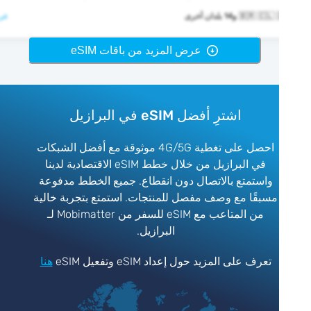
🇧🇷  و14 بلدان أخرى
عرض >
عرض المزيد من باقات eSIM
اشترِ أفضل eSIM في البرازيل
احصل على تغطية 4G/5G موثوقة مع أفضل الشبكات
في البرازيل من خلال خطط eSIM الاقتصادية لدينا
واستمتع بالاتصال دون انقطاع. جميع الخطط مدفوعة
مسبقًا مع وصف مفصل للمنتجات. استمتع بتجربة خالية
من المتاعب مع eSIM للسفر من Mobimatter لـ
البرازيل.
تعرف على المزيد حول إعداد eSIM وتفعيل eSIM
هنا