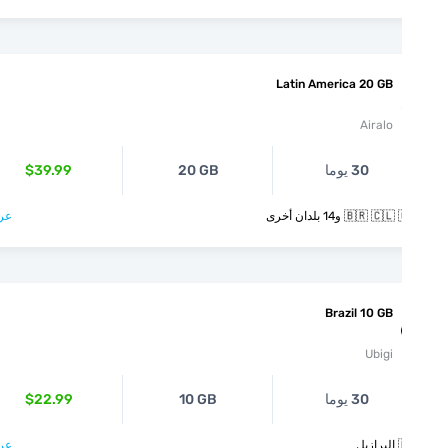
Latin America 20 GB
Airalo
30 يوما
20 GB
$39.99
🇧🇷  و14 بلدان أخرى
عرض >
Brazil 10 GB
Ubigi
30 يوما
10 GB
$22.99
يل
عرض >