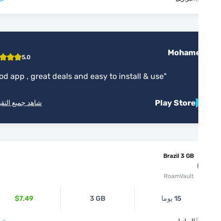
Moham
5.0
"
good app , great deals and easy to install & use
"
Play Store
شاهد جميع التقييمات
Brazil 3 GB
RoamVault
15 يوما
3 GB
$7.49