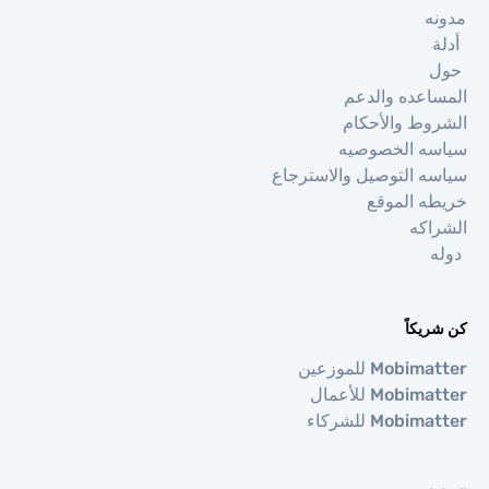
ه
ة
اعده والدعم
وط والأحكام
ه الخصوصيه
ه التوصيل والاسترجاع
ه الموقع
اكه
ه
يكاً
Mobi للموزعين
Mobi للأعمال
Mobi للشركاء