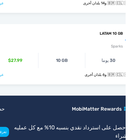
🇧🇷  و14 بلدان أخرى
عرض >
LATAM 10 GB
Sparks
30 يوما
10 GB
$27.99
🇧🇷  و6 بلدان أخرى
عرض >
MobiMatter Rewards
حصري
احصل على استرداد نقدي بنسبه 10% مع كل عمليه
>
تعرف أكثر
راء