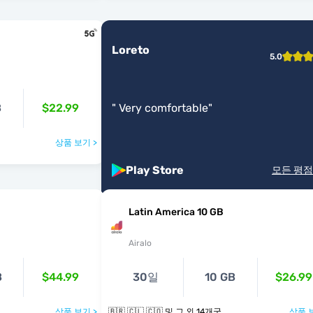
Loreto
5.0
B
$22.99
"
Very comfortable
"
상품 보기 >
Play Store
모든 평점
Latin America 10 GB
Airalo
B
$44.99
30일
10 GB
$26.99
상품 보기 >
🇧🇷 🇨🇱 🇨🇴 및 그 외 14개국
상품 