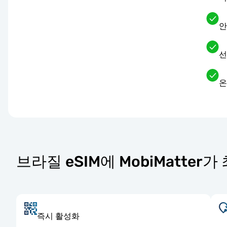
안
선
온
브라질 eSIM에 MobiMatter
즉시 활성화