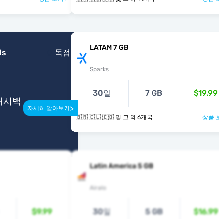
LATAM 7 GB
ds
독점
Sparks
30일
7 GB
$19.99
 캐시백
>
자세히 알아보기
🇧🇷 🇨🇱 🇨🇴 및 그 외 6개국
상품 
Latin America 5 GB
Airalo
$9.99
30일
5 GB
$16.99