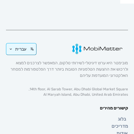
עברית
טר היא ערוץ דיגיטלי לשירותי טלקום, המאפשר לצרכנים למצוא
וש את ההצעות הטלפוניות הטובות ביותר דרך הפלטפורמות למסחר
טרוני המועדפות עליהם
14th floor, Al Sarab Tower, Abu Dhabi Global Market Sq
Al Maryah Island, Abu Dhabi, United Arab Emi
רים מהירים
ג
כים
ת