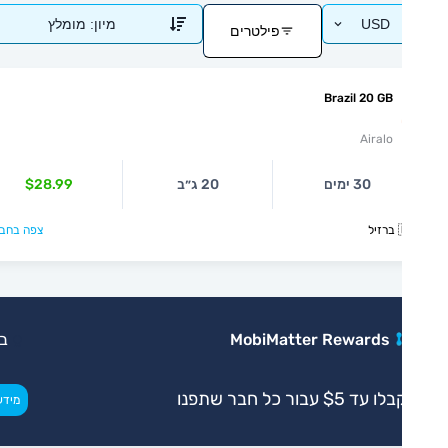
מומלץ
מיון:
USD
פילטרים
Brazil 20 GB
Airalo
$28.99
20 ג״ב
30 ימים
צפה בחבילה >

בלעדי
MobiMatter Rewards
קבלו עד $5 עבור כל חבר שת
>
מידע נוסף