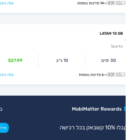
🇧🇷  ו-14 מדינות נוספות
צפה בחבילה >
LATAM 10 GB
Sparks
30 ימים
10 ג״ב
$27.99
🇧🇷  ו-6 מדינות נוספות
צפה בחבילה >
MobiMatter Rewards
בלעדי
 10% קשבאק בכל רכישה
>
מידע נוסף