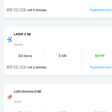
🇧🇷 🇨🇱 🇨🇴 i još 6 zemalja
Pogledajte pon
LATAM 3 GB
Sparks
30 dana
3 GB
$9.99
🇧🇷 🇨🇱 🇨🇴 i još 6 zemalja
Pogledajte pon
Latin America 5 GB
Airalo