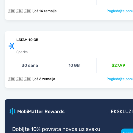
🇧🇷 🇨🇱 🇨🇴 i još 14 zemalja
Pogledajte pon
LATAM 10 GB
Sparks
30 dana
10 GB
$27.99
🇧🇷 🇨🇱 🇨🇴 i još 6 zemalja
Pogledajte pon
MobiMatter Rewards
EKSKLUZ
Dobijte 10% povrata novca uz svaku