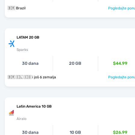
🇧🇷 Brazil
Pogledajte pon
LATAM 20 GB
Sparks
30 dana
20 GB
$44.99
🇧🇷 🇨🇱 🇨🇴 i još 6 zemalja
Pogledajte pon
Latin America 10 GB
Airalo
30 dana
10 GB
$26.99