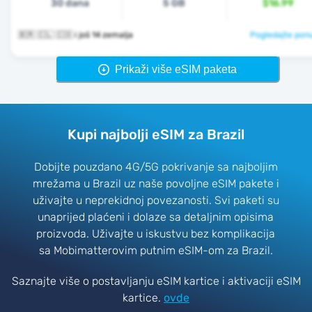
30 dana
5 GB
$16.99
🇧🇷 🇨🇱 🇨🇴 i još 14 zemalja
Pogledajte pon
Prikaži više eSIM paketa
Kupi najbolji eSIM za Brazil
Dobijte pouzdano 4G/5G pokrivanje sa najboljim
mrežama u Brazil uz naše povoljne eSIM pakete i
uživajte u neprekidnoj povezanosti. Svi paketi su
unaprijed plaćeni i dolaze sa detaljnim opisima
proizvoda. Uživajte u iskustvu bez komplikacija
sa Mobimatterovim putnim eSIM-om za Brazil.
Saznajte više o postavljanju eSIM kartice i aktivaciji eSIM
kartice.
ovde