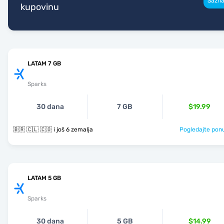
Sazna
kupovinu
LATAM 7 GB
Sparks
30 dana
7 GB
$19.99
🇧🇷 🇨🇱 🇨🇴 i još 6 zemalja
Pogledajte pon
LATAM 5 GB
Sparks
30 dana
5 GB
$14.99