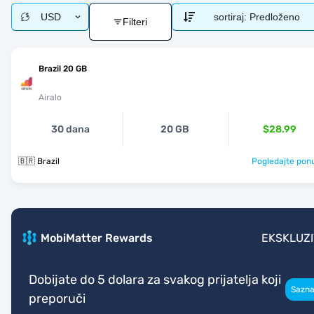
USD
sortiraj:
Predloženo
Filteri
Brazil 20 GB
Airalo
30 dana
20 GB
$28.99
🇧🇷 Brazil
Pogledajte pon
MobiMatter Rewards
EKSKLUZ
Dobijate do 5 dolara za svakog prijatelja koji
Sazna
preporuči