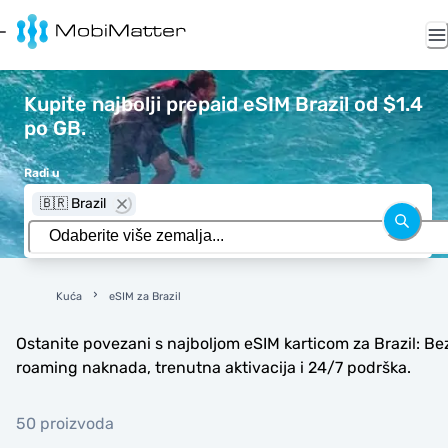
Kupite najbolji prepaid eSIM Brazil od $1.4
po GB.
Radi u
🇧🇷 Brazil
Kuća
eSIM za Brazil
Ostanite povezani s najboljom eSIM karticom za Brazil: Be
roaming naknada, trenutna aktivacija i 24/7 podrška.
50 proizvoda