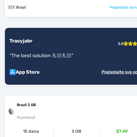
🇧🇷 Brazil
Pogledajte pon
Tracyjabr
5.0
"
The best solution 💪🏻💪🏻
"
App Store
Pogledajte sve o
Brazil 3 GB
RoamVault
15 dana
3 GB
$7.49