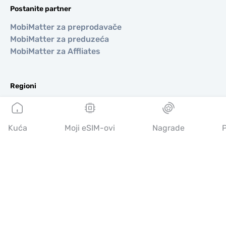
Postanite partner
MobiMatter za preprodavače
MobiMatter za preduzeća
MobiMatter za Affliates
Regioni
eSIM za Evropa
eSIM za Azija
Kuća
Moji eSIM-ovi
Nagrade
P
eSIM za Amerike
eSIM za Bliski Istok
eSIM za Okeanija
eSIM za Afrika
Zemlje
eSIM za Sjedinjene Američke Države