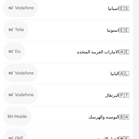
Vodafone

اسبانيا
Telia

استونيا
Du

الامارات العربيه المتحده
Vodafone

البانيا
Vodafone

البرتغال
BH Mobile

البوسنه والهرسك
ONE

الجبل الاسود