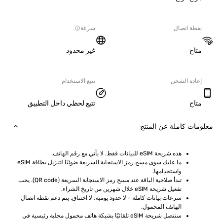
ة اتصال
سرعة
ح
غير محدود
دة الشحن
تتبع الاستخدام
ح
تتبع لحظي داخل التطبيق
ت كاملة عن المنتج
هذه شريحة eSIM للبيانات فقط. لا يأتي مع رقم الهاتف.
ما عليك سوى مسح رمز الاستجابة السريعة ضوئيًا لتنزيل بطاقة eSIM 
واستخدامها.
تبدأ صلاحية الباقة عند مسح رمز الاستجابة السريعة (QR code). يجب 
تفعيل شريحة eSIM خلال شهرين من تاريخ الشراء.
سرعات بيانات كاملة - لا حدود يومية، لا اختناق. يتم دعم نقطة اتصال 
الهاتف المحمول.
ستتصل شريحة eSIM تلقائيًا بشبكة هاتف محمول محلية رئيسية في 