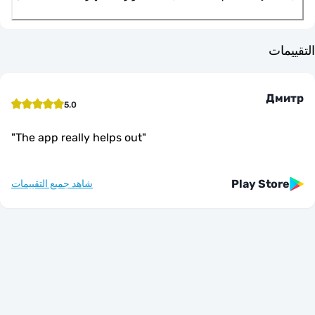
ت
Д
5.0
"
The app really helps out
"
Play St
شاهد جميع التقييمات