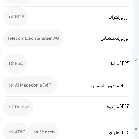
BITĖ

ليتوانيا

Telecom Liechtenstein AG
ليختنشتاين
Epic

مالطا
A1 Macedonia (VIP)

مقدونيا الشماليه

Orange
مولدوفا
AT&T
Verizon

هاواي