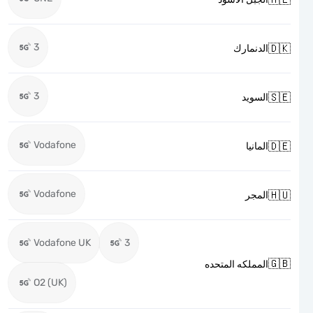
3

الدنمارك
3

السويد
Vodafone

المانيا
Vodafone

المجر
Vodafone UK
3

المملكه المتحده
O2 (UK)