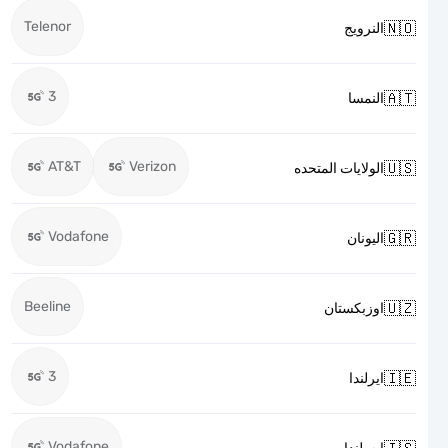
Telenor

النرويج
3

النمسا
AT&T
Verizon

الولايات المتحده
Vodafone

اليونان
Beeline

اوزبكستان
3

ايرلندا
Vodafone