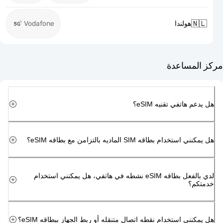

Vodafone
هولندا
مركز ا
هل يدعم هاتفي تقن
هل يمكنني استخدام بطاقه SIM الماديه بالتزامن 
لدي بالفعل بطاقه eSIM نشطه في هاتفي، هل يمكنني استخدام
خد
هل يمكنني استخدام نقطه اتصال متنقله أو ربط الجهاز ببطاق