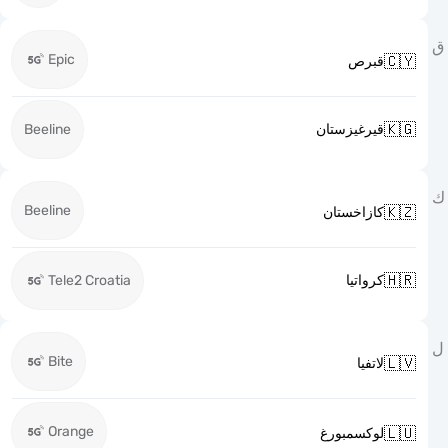
Epic

قبرص

Beeline
قيرغيزستان
Beeline

كازاخستان

Tele2 Croatia
كرواتيا
Bite

لاتفيا
Orange

لوكسمبورغ