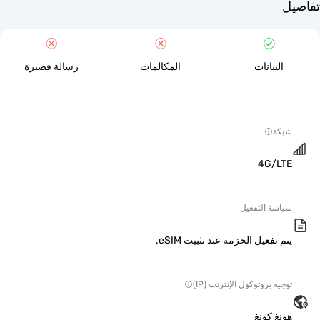
لبيانات
المكالمات
رسالة قصيرة
ة
4G/L
سة التفعيل
 تفعيل الحزمة عند تثبيت eSIM.
ه بروتوكول الإنترنت (IP)
غ كونغ