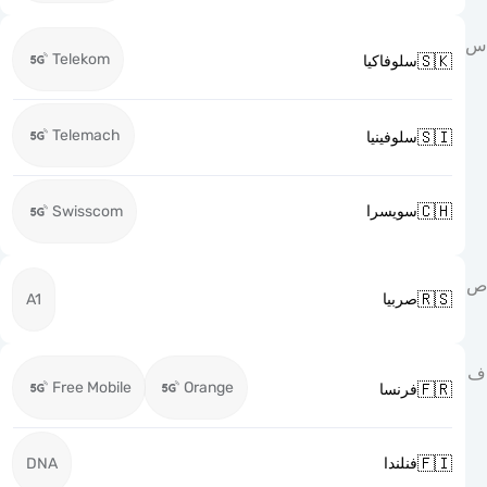
Telekom

سلوفاكيا
Telemach

سلوفينيا

Swisscom
سويسرا

A1
صربيا
Free Mobile
Orange

فرنسا

DNA
فنلندا