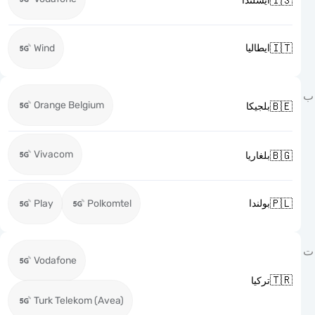

ايسلندا

Wind
ايطاليا
Orange Belgium

بلجيكا
Vivacom

بلغاريا

Play
Polkomtel
بولندا
Vodafone

تركيا
Turk Telekom (Avea)