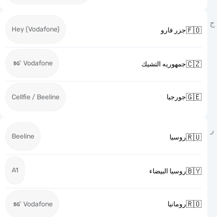
Hey (Vodafone)

جزر فارو
Vodafone

جمهوريه التشيك

Cellfie / Beeline
جورجيا
Beeline

روسيا
A1

روسيا البيضاء

Vodafone
رومانيا