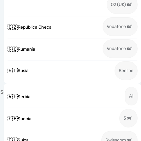
O2 (UK)
Vodafone
🇨🇿
República Checa
Vodafone
🇷🇴
Rumanía
🇷🇺
Rusia
Beeline
S
A1
🇷🇸
Serbia
3
🇸🇪
Suecia
🇨🇭
Suiza
Swisscom