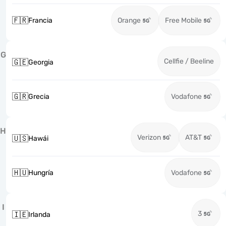
🇫🇷
Francia
Orange
Free Mobile
G
Cellfie / Beeline
🇬🇪
Georgia
🇬🇷
Grecia
Vodafone
H
Verizon
AT&T
🇺🇸
Hawái
🇭🇺
Hungría
Vodafone
I
3
🇮🇪
Irlanda