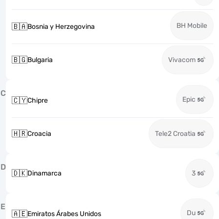
BH Mobile
🇧🇦
Bosnia y Herzegovina
🇧🇬
Bulgaria
Vivacom
C
Epic
🇨🇾
Chipre
🇭🇷
Croacia
Tele2 Croatia
D
🇩🇰
Dinamarca
3
E
Du
🇦🇪
Emiratos Árabes Unidos