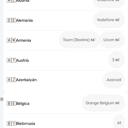
🇦🇱
Albania
Vodafone
🇩🇪
Alemania
Team (Beeline)
Ucom
🇦🇲
Armenia
3
🇦🇹
Austria
🇦🇿
Azerbaiyán
Azercell
B
Orange Belgium
🇧🇪
Bélgica
A1
🇧🇾
Bielorrusia