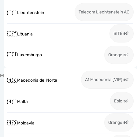
Telecom Liechtenstein AG
🇱🇮
Liechtenstein
BITĖ
🇱🇹
Lituania
🇱🇺
Luxemburgo
Orange
M
A1 Macedonia (VIP)
🇲🇰
Macedonia del Norte
Epic
🇲🇹
Malta
Orange
🇲🇩
Moldavia