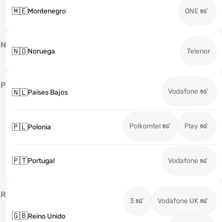
🇲🇪
Montenegro
ONE
N
🇳🇴
Noruega
Telenor
P
Vodafone
🇳🇱
Países Bajos
Polkomtel
Play
🇵🇱
Polonia
🇵🇹
Portugal
Vodafone
R
3
Vodafone UK
🇬🇧
Reino Unido