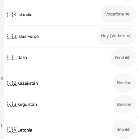
Vodafone
🇮🇸
Islandia
Hey (Vodafone)
🇫🇴
Islas Feroe
🇮🇹
Italia
Wind
K
Beeline
🇰🇿
Kazajistán
🇰🇬
Kirguistán
Beeline
L
Bite
🇱🇻
Letonia