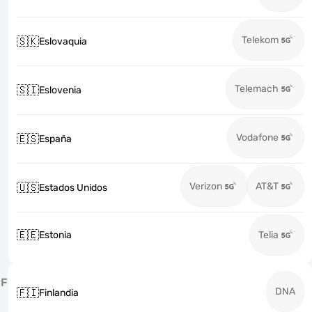
Telekom
🇸🇰
Eslovaquia
Telemach
🇸🇮
Eslovenia
Vodafone
🇪🇸
España
Verizon
AT&T
🇺🇸
Estados Unidos
🇪🇪
Estonia
Telia
F
DNA
🇫🇮
Finlandia