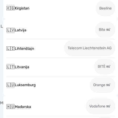
🇰🇬
Kirgistan
Beeline
L
Bite
🇱🇻
Latvija
Telecom Liechtenstein AG
🇱🇮
Lihtenštajn
BITĖ
🇱🇹
Litvanija
🇱🇺
Luksemburg
Orange
M
Vodafone
🇭🇺
Mađarska