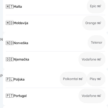
Epic
🇲🇹
Malta
🇲🇩
Moldavija
Orange
N
Telenor
🇳🇴
Norveška
🇩🇪
Njemačka
Vodafone
P
Polkomtel
Play
🇵🇱
Poljska
🇵🇹
Portugal
Vodafone