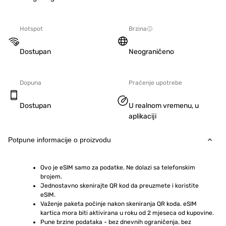
Hotspot
Brzina
Dostupan
Neograničeno
Dopuna
Praćenje upotrebe
Dostupan
U realnom vremenu, u
aplikaciji
Potpune informacije o proizvodu
Ovo je eSIM samo za podatke. Ne dolazi sa telefonskim 
brojem.
Jednostavno skenirajte QR kod da preuzmete i koristite 
eSIM.  
Važenje paketa počinje nakon skeniranja QR koda. eSIM 
kartica mora biti aktivirana u roku od 2 mjeseca od kupovine.
Pune brzine podataka - bez dnevnih ograničenja, bez 