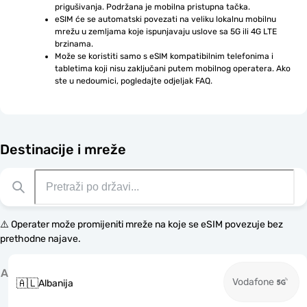
prigušivanja. Podržana je mobilna pristupna tačka.
eSIM će se automatski povezati na veliku lokalnu mobilnu 
mrežu u zemljama koje ispunjavaju uslove sa 5G ili 4G LTE 
brzinama.
Može se koristiti samo s eSIM kompatibilnim telefonima i 
tabletima koji nisu zaključani putem mobilnog operatera. Ako 
ste u nedoumici, pogledajte odjeljak FAQ.
Destinacije i mreže
⚠️ Operater može promijeniti mreže na koje se eSIM povezuje bez
prethodne najave.
A
Vodafone
🇦🇱
Albanija