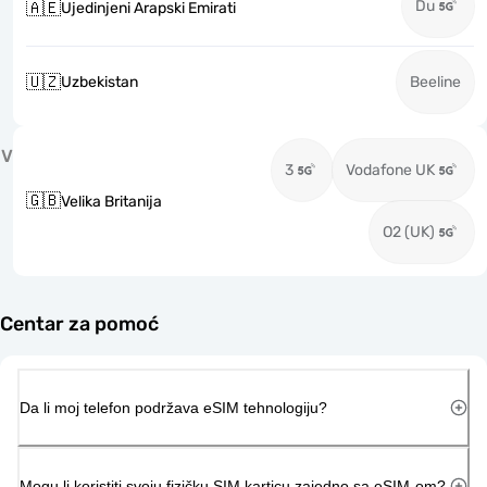
Du
🇦🇪
Ujedinjeni Arapski Emirati
🇺🇿
Uzbekistan
Beeline
V
3
Vodafone UK
🇬🇧
Velika Britanija
O2 (UK)
Centar za pomoć
Da li moj telefon podržava eSIM tehnologiju?
Mogu li koristiti svoju fizičku SIM karticu zajedno sa eSIM-om?