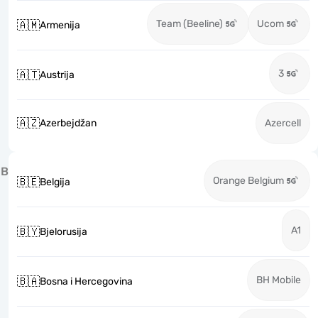
Team (Beeline)
Ucom
🇦🇲
Armenija
3
🇦🇹
Austrija
🇦🇿
Azerbejdžan
Azercell
B
Orange Belgium
🇧🇪
Belgija
A1
🇧🇾
Bjelorusija
BH Mobile
🇧🇦
Bosna i Hercegovina