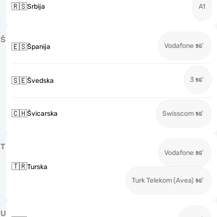
🇷🇸
Srbija
A1
Š
Vodafone
🇪🇸
Španija
3
🇸🇪
Švedska
🇨🇭
Švicarska
Swisscom
T
Vodafone
🇹🇷
Turska
Turk Telekom (Avea)
U