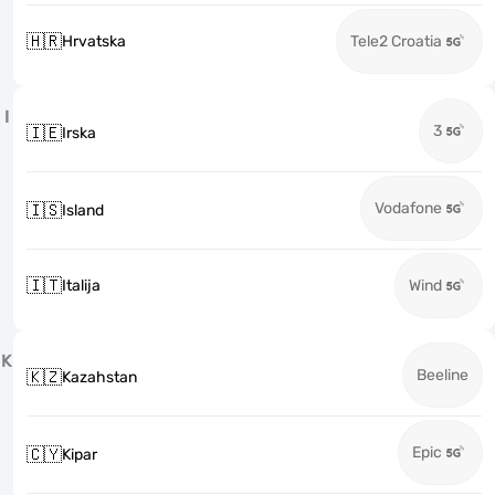
🇭🇷
Hrvatska
Tele2 Croatia
I
3
🇮🇪
Irska
Vodafone
🇮🇸
Island
🇮🇹
Italija
Wind
K
Beeline
🇰🇿
Kazahstan
Epic
🇨🇾
Kipar