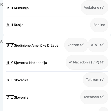
R
Vodafone
🇷🇴
Rumunija
🇷🇺
Rusija
Beeline
S
Verizon
AT&T
🇺🇸
Sjedinjene Američke Države
A1 Macedonia (VIP)
🇲🇰
Sjeverna Makedonija
Telekom
🇸🇰
Slovačka
Telemach
🇸🇮
Slovenija