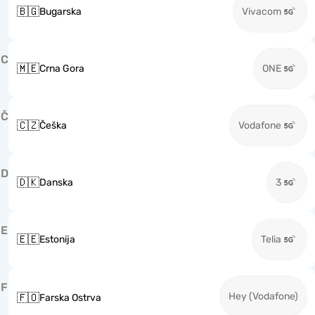
🇧🇬
Bugarska
Vivacom
C
🇲🇪
Crna Gora
ONE
Č
🇨🇿
Češka
Vodafone
D
🇩🇰
Danska
3
E
🇪🇪
Estonija
Telia
F
Hey (Vodafone)
🇫🇴
Farska Ostrva