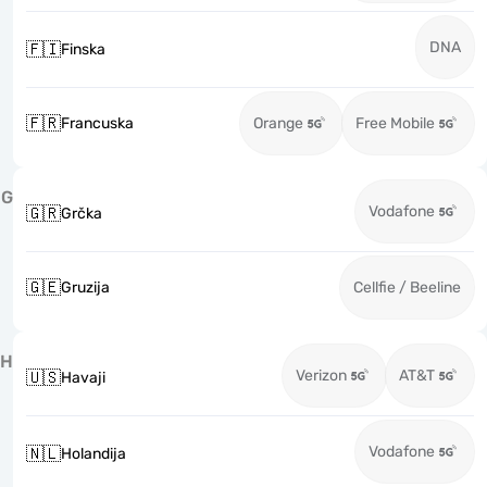
DNA
🇫🇮
Finska
🇫🇷
Francuska
Orange
Free Mobile
G
Vodafone
🇬🇷
Grčka
🇬🇪
Gruzija
Cellfie / Beeline
H
Verizon
AT&T
🇺🇸
Havaji
Vodafone
🇳🇱
Holandija