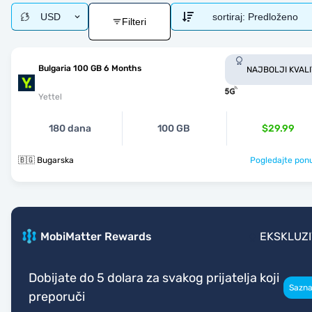
USD
sortiraj:
Predloženo
Filteri
Bulgaria 100 GB 6 Months
NAJBOLJI KVALI
Yettel
180 dana
100 GB
$29.99
🇧🇬 Bugarska
Pogledajte pon
MobiMatter Rewards
EKSKLUZ
Dobijate do 5 dolara za svakog prijatelja koji
Sazna
preporuči