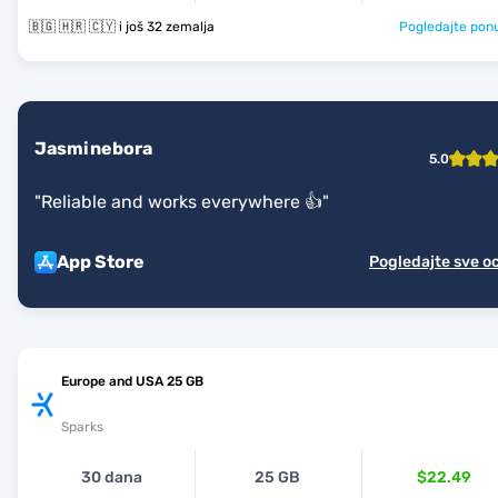
🇧🇬 🇭🇷 🇨🇾 i još 32 zemalja
Pogledajte pon
Jasminebora
5.0
"
Reliable and works everywhere 👍
"
App Store
Pogledajte sve o
Europe and USA 25 GB
Sparks
30 dana
25 GB
$22.49