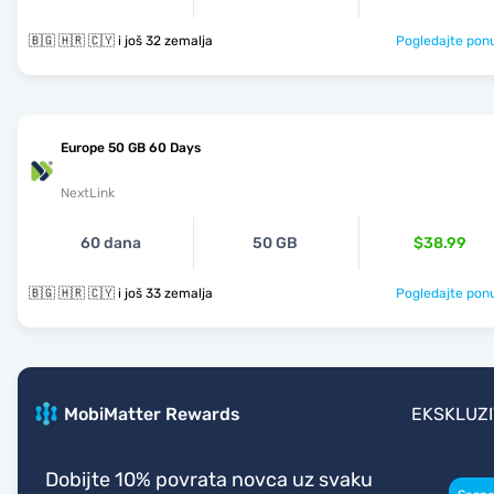
🇧🇬 🇭🇷 🇨🇾 i još 32 zemalja
Pogledajte pon
Europe 50 GB 60 Days
NextLink
60 dana
50 GB
$38.99
🇧🇬 🇭🇷 🇨🇾 i još 33 zemalja
Pogledajte pon
MobiMatter Rewards
EKSKLUZ
Dobijte 10% povrata novca uz svaku