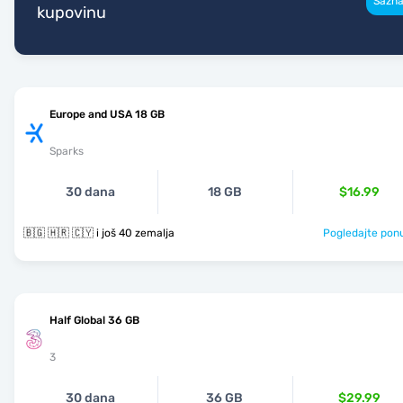
Sazna
kupovinu
Europe and USA 18 GB
Sparks
30 dana
18 GB
$16.99
🇧🇬 🇭🇷 🇨🇾 i još 40 zemalja
Pogledajte pon
Half Global 36 GB
3
30 dana
36 GB
$29.99