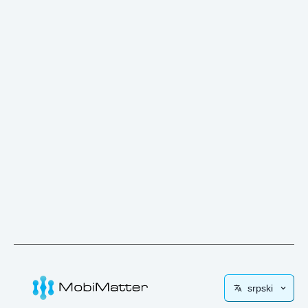
srpski