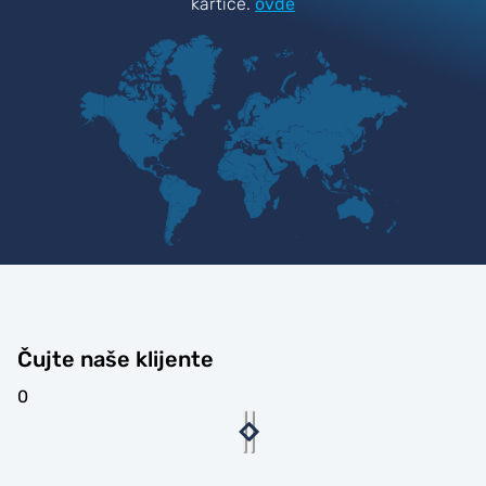
kartice.
ovde
Čujte naše klijente
0