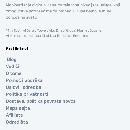
Mobimatter je digitalni kanal za telekomunikacijske usluge, koji
omogućava potrošačima da pronađu i kupe najbolje eSIM
ponude na svetu.
14th floor, Al Sarab Tower, Abu Dhabi Global Market Square,
Al Maryah Island, Abu Dhabi, United Arab Emirates
Brzi linkovi
Blog
Vodiči
O tome
Pomoć i podrška
Uslovi i odredbe
Politika privatnosti
Dostava, politika povrata novca
Mapa sajta
Affiliate
Odredišta