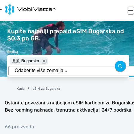
Kupite najbolji prepaid eSIM Bugarska od
$0.3 po GB.
Radi u
🇧🇬 Bugarska
Kuća
eSIM za Bugarska
Ostanite povezani s najboljom eSIM karticom za Bugarska
Bez roaming naknada, trenutna aktivacija i 24/7 podrška.
66 proizvoda