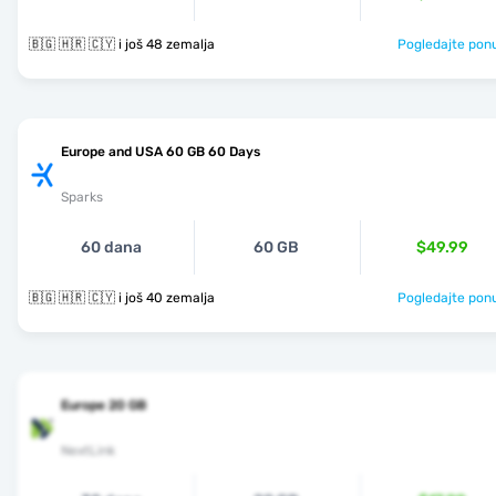
🇧🇬 🇭🇷 🇨🇾 i još 48 zemalja
Pogledajte pon
Europe and USA 60 GB 60 Days
Sparks
60 dana
60 GB
$49.99
🇧🇬 🇭🇷 🇨🇾 i još 40 zemalja
Pogledajte pon
Europe 20 GB
NextLink