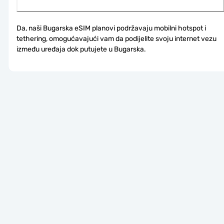
Da, naši Bugarska eSIM planovi podržavaju mobilni hotspot i 
tethering, omogućavajući vam da podijelite svoju internet vezu 
između uređaja dok putujete u Bugarska.