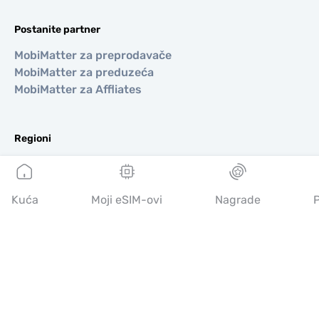
Postanite partner
MobiMatter za preprodavače
MobiMatter za preduzeća
MobiMatter za Affliates
Regioni
eSIM za Evropa
eSIM za Azija
eSIM za Amerike
Kuća
Moji eSIM-ovi
Nagrade
P
eSIM za Bliski Istok
eSIM za Okeanija
eSIM za Afrika
Zemlje