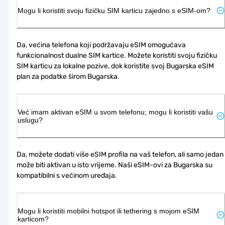
Mogu li koristiti svoju fizičku SIM karticu zajedno s eSIM-om?
Da, većina telefona koji podržavaju eSIM omogućava 
funkcionalnost dualne SIM kartice. Možete koristiti svoju fizičku 
SIM karticu za lokalne pozive, dok koristite svoj Bugarska eSIM 
plan za podatke širom Bugarska.
Već imam aktivan eSIM u svom telefonu; mogu li koristiti vašu
uslugu?
Da, možete dodati više eSIM profila na vaš telefon, ali samo jedan 
može biti aktivan u isto vrijeme. Naši eSIM-ovi za Bugarska su 
kompatibilni s većinom uređaja.
Mogu li koristiti mobilni hotspot ili tethering s mojom eSIM
karticom?