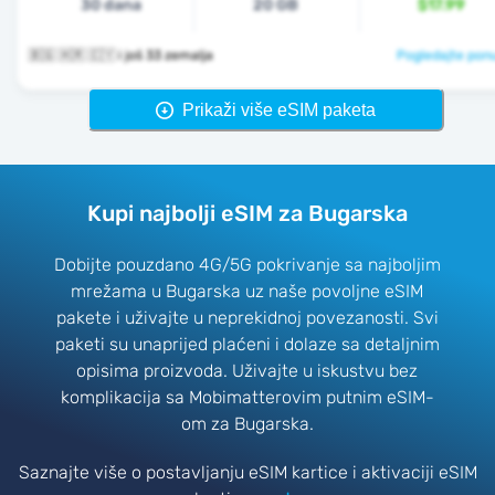
30 dana
20 GB
$17.99
🇧🇬 🇭🇷 🇨🇾 i još 33 zemalja
Pogledajte pon
Prikaži više eSIM paketa
Kupi najbolji eSIM za Bugarska
Dobijte pouzdano 4G/5G pokrivanje sa najboljim
mrežama u Bugarska uz naše povoljne eSIM
pakete i uživajte u neprekidnoj povezanosti. Svi
paketi su unaprijed plaćeni i dolaze sa detaljnim
opisima proizvoda. Uživajte u iskustvu bez
komplikacija sa Mobimatterovim putnim eSIM-
om za Bugarska.
Saznajte više o postavljanju eSIM kartice i aktivaciji eSIM