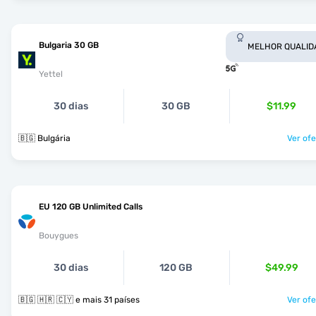
Bulgaria 30 GB
MELHOR QUALID
Yettel
30 dias
30 GB
$11.99
🇧🇬 Bulgária
Ver ofe
EU 120 GB Unlimited Calls
Bouygues
30 dias
120 GB
$49.99
🇧🇬 🇭🇷 🇨🇾 e mais 31 países
Ver ofe