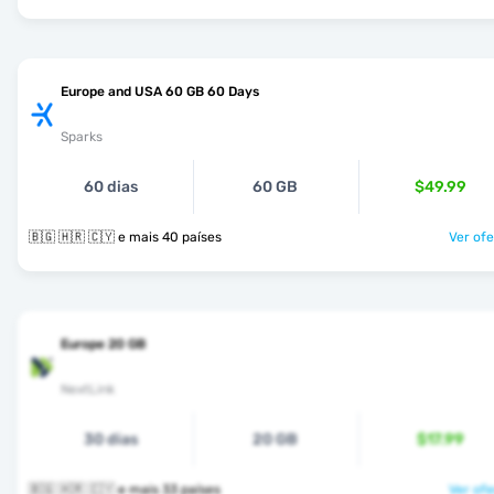
Europe and USA 60 GB 60 Days
Sparks
60 dias
60 GB
$49.99
🇧🇬 🇭🇷 🇨🇾 e mais 40 países
Ver ofe
Europe 20 GB
NextLink
30 dias
20 GB
$17.99
🇧🇬 🇭🇷 🇨🇾 e mais 33 países
Ver ofe