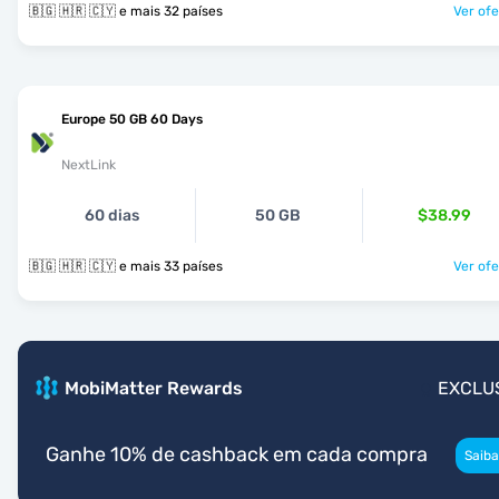
🇧🇬 🇭🇷 🇨🇾 e mais 32 países
Ver ofe
Europe 50 GB 60 Days
NextLink
60 dias
50 GB
$38.99
🇧🇬 🇭🇷 🇨🇾 e mais 33 países
Ver ofe
MobiMatter Rewards
EXCLU
Ganhe 10% de cashback em cada compra
Saiba