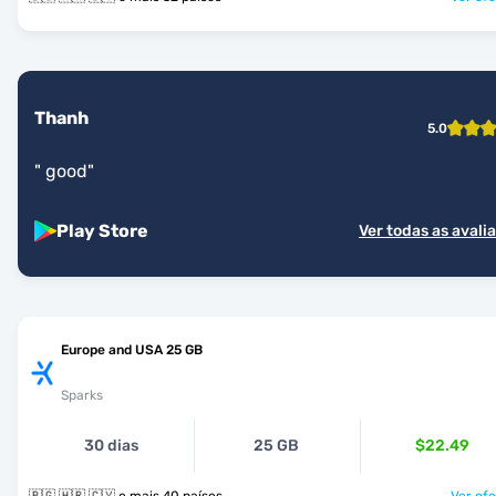
Thanh
5.0
"
good
"
Play Store
Ver todas as avali
Europe and USA 25 GB
Sparks
30 dias
25 GB
$22.49