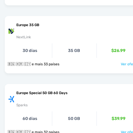
Europe 35 GB
NextLink
30 dias
35 GB
$26.99
🇧🇬 🇭🇷 🇨🇾 e mais 33 países
Ver ofe
Europe Special 50 GB 60 Days
Sparks
60 dias
50 GB
$39.99
🇧🇬 🇭🇷 🇨🇾 e mais 32 países
Ver ofe