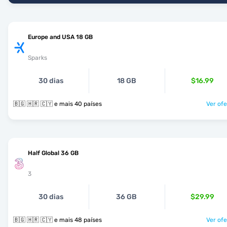
Europe and USA 18 GB
Sparks
30 dias
18 GB
$16.99
🇧🇬 🇭🇷 🇨🇾 e mais 40 países
Ver ofe
Half Global 36 GB
3
30 dias
36 GB
$29.99
🇧🇬 🇭🇷 🇨🇾 e mais 48 países
Ver ofe