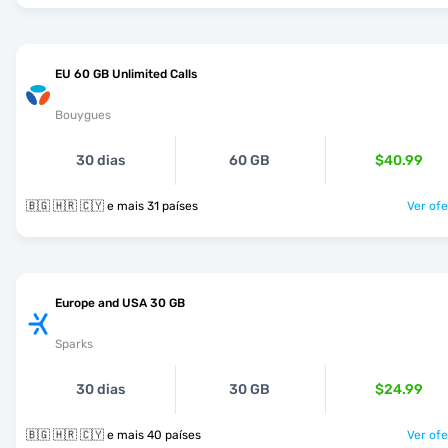
EU 60 GB Unlimited Calls
Bouygues
30 dias
60 GB
$40.99
🇧🇬 🇭🇷 🇨🇾 e mais 31 países
Ver ofe
Europe and USA 30 GB
Sparks
30 dias
30 GB
$24.99
🇧🇬 🇭🇷 🇨🇾 e mais 40 países
Ver ofe