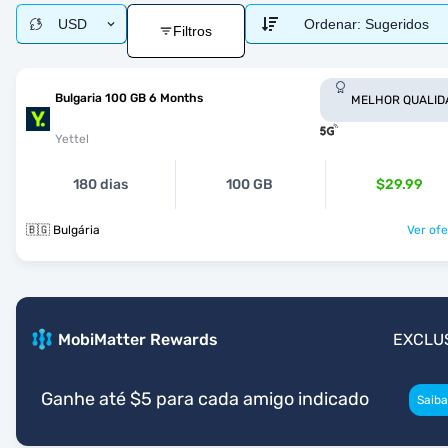
USD
Ordenar:
Sugeridos
Filtros
Bulgaria 100 GB 6 Months
MELHOR QUALID
Yettel
180 dias
100 GB
$29.99
🇧🇬 Bulgária
Ver ofe
MobiMatter Rewards
EXCLU
Ganhe até $5 para cada amigo indicado
Saiba