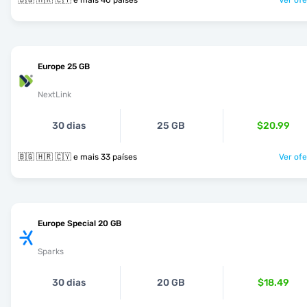
🇧🇬 🇭🇷 🇨🇾 e mais 40 países
Ver ofe
Europe 25 GB
NextLink
30 dias
25 GB
$20.99
🇧🇬 🇭🇷 🇨🇾 e mais 33 países
Ver ofe
Europe Special 20 GB
Sparks
30 dias
20 GB
$18.49