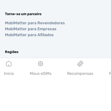
Torne-se um parceiro
MobiMatter para Revendedores
MobiMatter para Empresas
MobiMatter para Afiliados
Regiões
eSIM para Europa
eSIM para Ásia
eSIM para Américas
Início
Meus eSIMs
Recompensas
P
eSIM para Oriente Médio
eSIM para Oceania
eSIM para África
Países