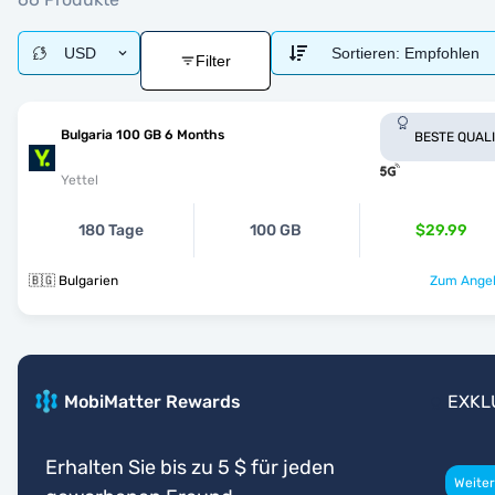
USD
Sortieren:
Empfohlen
Filter
Bulgaria 100 GB 6 Months
BESTE QUAL
Yettel
180 Tage
100 GB
$29.99
🇧🇬 Bulgarien
Zum Angeb
MobiMatter Rewards
EXKL
Erhalten Sie bis zu 5 $ für jeden
Weiter