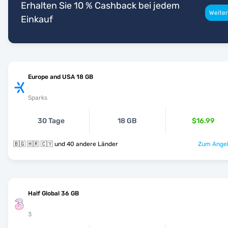
Erhalten Sie 10 % Cashback bei jedem
Weiter
Einkauf
Europe and USA 18 GB
Sparks
30 Tage
18 GB
$16.99
🇧🇬 🇭🇷 🇨🇾 und 40 andere Länder
Zum Angeb
Half Global 36 GB
3