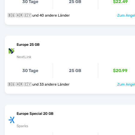
30 Tage
25 GB
$22.49
🇧🇬 🇭🇷 🇨🇾 und 40 andere Länder
Zum Angeb
Europe 25 GB
NextLink
30 Tage
25 GB
$20.99
🇧🇬 🇭🇷 🇨🇾 und 33 andere Länder
Zum Angeb
Europe Special 20 GB
Sparks