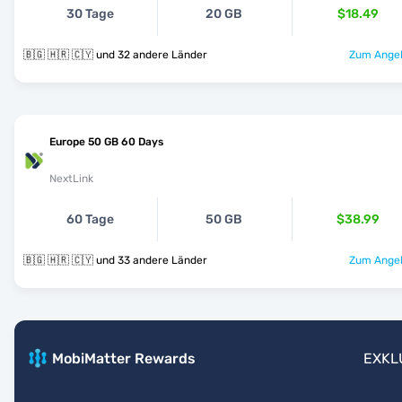
30 Tage
20 GB
$18.49
🇧🇬 🇭🇷 🇨🇾 und 32 andere Länder
Zum Angeb
Europe 50 GB 60 Days
NextLink
60 Tage
50 GB
$38.99
🇧🇬 🇭🇷 🇨🇾 und 33 andere Länder
Zum Angeb
MobiMatter Rewards
EXKL