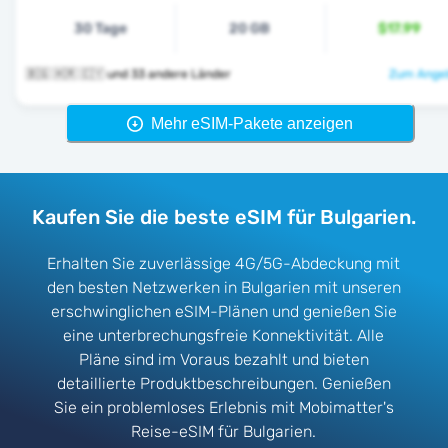
30 Tage
20 GB
$17.99
🇧🇬 🇭🇷 🇨🇾 und 33 andere Länder
Zum Angeb
Mehr eSIM-Pakete anzeigen
Kaufen Sie die beste eSIM für Bulgarien.
Erhalten Sie zuverlässige 4G/5G-Abdeckung mit
den besten Netzwerken in Bulgarien mit unseren
erschwinglichen eSIM-Plänen und genießen Sie
eine unterbrechungsfreie Konnektivität. Alle
Pläne sind im Voraus bezahlt und bieten
detaillierte Produktbeschreibungen. Genießen
Sie ein problemloses Erlebnis mit Mobimatter's
Reise-eSIM für Bulgarien.