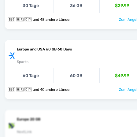
30 Tage
36 GB
$29.99
🇧🇬 🇭🇷 🇨🇾 und 48 andere Länder
Zum Angeb
Europe and USA 60 GB 60 Days
Sparks
60 Tage
60 GB
$49.99
🇧🇬 🇭🇷 🇨🇾 und 40 andere Länder
Zum Angeb
Europe 20 GB
NextLink