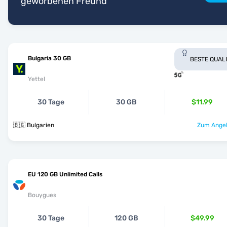
geworbenen Freund
Bulgaria 30 GB
BESTE QUAL
Yettel
30 Tage
30 GB
$11.99
🇧🇬 Bulgarien
Zum Angeb
EU 120 GB Unlimited Calls
Bouygues
30 Tage
120 GB
$49.99