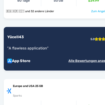
60 Tage
50 GB
$39.99
🇧🇬 🇭🇷 🇨🇾 und 32 andere Länder
Zum Angeb
Yücell43
5.0
"
A flawless application
"
App Store
Alle Bewertungen anz
Europe and USA 25 GB
Sparks