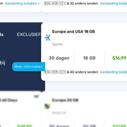
nden
Aanbieding bekijken >
🇧🇬 🇭🇷 🇨🇾 & 32 andere landen
Aanbieding bekij
Europe and USA 18 GB
ds
EXCLUSIEF
Sparks
30 dagen
18 GB
$16.99
bij
>
Meer informatie
🇧🇬 🇭🇷 🇨🇾 & 40 andere landen
Aanbieding bekij
B 60 Days
Europe 20 GB
NextLink
B
$49.99
30 dagen
20 GB
$17.99