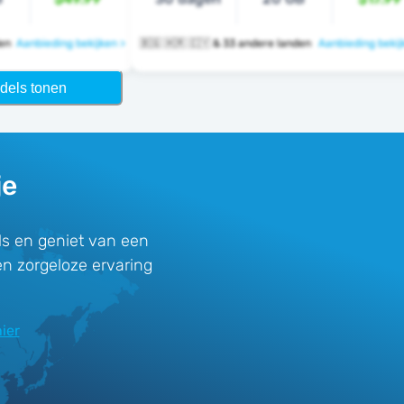
nden
Aanbieding bekijken >
🇧🇬 🇭🇷 🇨🇾 & 33 andere landen
Aanbieding bekij
dels tonen
je
s en geniet van een
en zorgeloze ervaring
ier