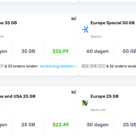
pe 35 GB
Europe Special 50 GB
nk
Sparks
gen
35 GB
$26.99
60 dagen
50 G
🇧🇬 🇭🇷 🇨🇾 & 33 andere landen
Aanbieding bekijken >
🇧🇬 🇭🇷 🇨🇾 & 32 andere la
pe and USA 25 GB
Europe 25 GB
s
NextLink
gen
25 GB
$22.49
30 dagen
25 G