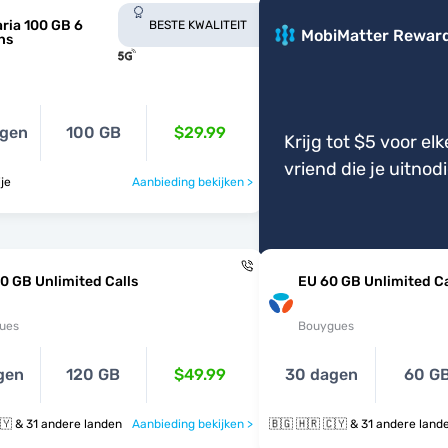
ria 100 GB 6
BESTE KWALITEIT
MobiMatter Rewar
hs
agen
100 GB
$29.99
Krijg tot $5 voor elk
vriend die je uitnod
je
Aanbieding bekijken >
0 GB Unlimited Calls
EU 60 GB Unlimited Ca
ues
Bouygues
gen
120 GB
$49.99
30 dagen
60 G
🇧🇬 🇭🇷 🇨🇾 & 31 andere landen
Aanbieding bekijken >
🇧🇬 🇭🇷 🇨🇾 & 31 andere lan