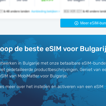
🇧🇬 🇭🇷 🇨🇾 & 48 andere landen
Aanbieding bekijken >
🇧🇬 🇭🇷 🇨🇾 & 40 andere la
Meer eSIM-bun
oop de beste eSIM voor Bulgari
twerken in Bulgarije met onze betaalbare eSIM-bundel
met gedetailleerde productbeschrijvingen. Geniet van e
eSIM van MobiMatter voor Bulgarije.
es meer over het instellen en activeren van een eSIM
h