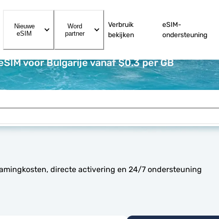
Verbruik
eSIM-
Nieuwe
Word
eSIM
partner
bekijken
ondersteuning
eSIM voor Bulgarije vanaf $0.3 per GB
oamingkosten, directe activering en 24/7 ondersteuning