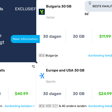
Bulgaria 30 GB
BESTE KWALI
ds
EXCLUSIEF
Yettel
e
30 dagen
30 GB
$11.99
>
Meer informatie
igt
🇧🇬 Bulgarije
Aanbieding bekij
lls
Europe and USA 30 GB
Sparks
B
$40.99
30 dagen
30 GB
$24.99
den
Aanbieding bekijken >
🇧🇬 🇭🇷 🇨🇾 & 40 andere landen
Aanbieding bekij