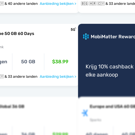
🇧🇬 🇭🇷 🇨🇾 & 40 andere landen
Aanbieding bekijken >
🇧🇬 🇭🇷 🇨🇾 & 33 andere la
pe 50 GB 60 Days
MobiMatter Rewar
nk
gen
50 GB
$38.99
Krijg 10% cashback 
elke aankoop
🇧🇬 🇭🇷 🇨🇾 & 33 andere landen
Aanbieding bekijken >
Global 36 GB
Europe and USA 60 G
Sparks
gen
36 GB
$29.99
60 dagen
60 G