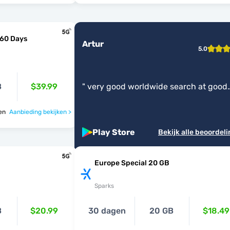
 60 Days
Artur
5.0
B
$39.99
"
very good worldwide search at good
prices
"
nden
Aanbieding bekijken >
Play Store
Bekijk alle beoordel
Europe Special 20 GB
Sparks
B
$20.99
30 dagen
20 GB
$18.49