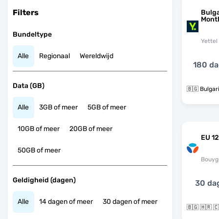
Filters
Bulga
Mont
Bundeltype
Yettel
Alle
Regionaal
Wereldwijd
180 d
Data (GB)
🇧🇬 Bulgari
Alle
3GB of meer
5GB of meer
10GB of meer
20GB of meer
EU 12
50GB of meer
Bouyg
Geldigheid (dagen)
30 da
Alle
14 dagen of meer
30 dagen of meer