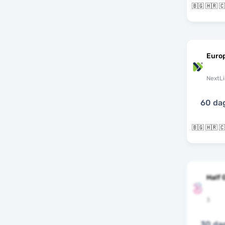
Euro
NextLi
60 da
Half 
3
30 da