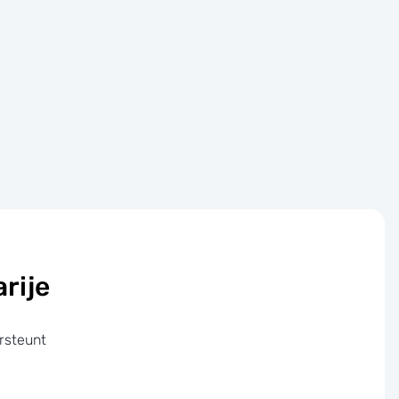
rije
rsteunt