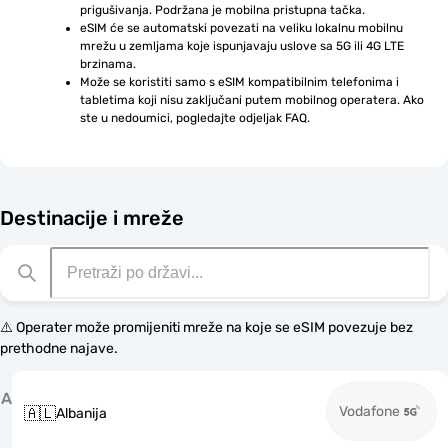
prigušivanja. Podržana je mobilna pristupna tačka.
eSIM će se automatski povezati na veliku lokalnu mobilnu 
mrežu u zemljama koje ispunjavaju uslove sa 5G ili 4G LTE 
brzinama.
Može se koristiti samo s eSIM kompatibilnim telefonima i 
tabletima koji nisu zaključani putem mobilnog operatera. Ako 
ste u nedoumici, pogledajte odjeljak FAQ.
Destinacije i mreže
⚠️ Operater može promijeniti mreže na koje se eSIM povezuje bez
prethodne najave.
A
Vodafone
🇦🇱
Albanija