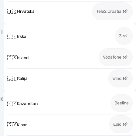
🇭🇷
Hrvatska
Tele2 Croatia
I
3
🇮🇪
Irska
Vodafone
🇮🇸
Island
🇮🇹
Italija
Wind
K
Beeline
🇰🇿
Kazahstan
Epic
🇨🇾
Kipar