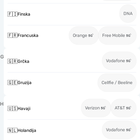
DNA
🇫🇮
Finska
🇫🇷
Francuska
Orange
Free Mobile
G
Vodafone
🇬🇷
Grčka
🇬🇪
Gruzija
Cellfie / Beeline
H
Verizon
AT&T
🇺🇸
Havaji
Vodafone
🇳🇱
Holandija