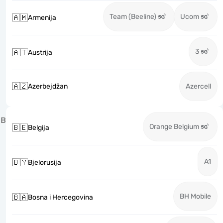
Team (Beeline)
Ucom
🇦🇲
Armenija
3
🇦🇹
Austrija
🇦🇿
Azerbejdžan
Azercell
B
Orange Belgium
🇧🇪
Belgija
A1
🇧🇾
Bjelorusija
BH Mobile
🇧🇦
Bosna i Hercegovina