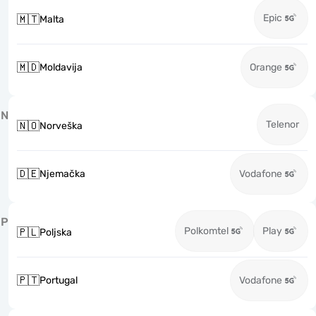
Epic
🇲🇹
Malta
🇲🇩
Moldavija
Orange
N
Telenor
🇳🇴
Norveška
🇩🇪
Njemačka
Vodafone
P
Polkomtel
Play
🇵🇱
Poljska
🇵🇹
Portugal
Vodafone