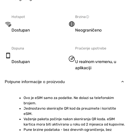
Hotspot
Brzina
Dostupan
Neograničeno
Dopuna
Praćenje upotrebe
Dostupan
U realnom vremenu, u
aplikaciji
Potpune informacije o proizvodu
Ovo je eSIM samo za podatke. Ne dolazi sa telefonskim 
brojem.
Jednostavno skenirajte QR kod da preuzmete i koristite 
eSIM.  
Važenje paketa počinje nakon skeniranja QR koda. eSIM 
kartica mora biti aktivirana u roku od 2 mjeseca od kupovine.
Pune brzine podataka - bez dnevnih ograničenja, bez 