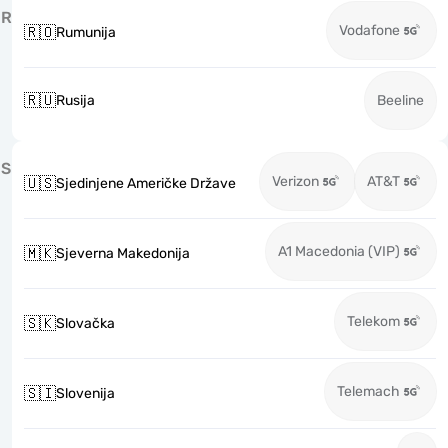
R
Vodafone
🇷🇴
Rumunija
🇷🇺
Rusija
Beeline
S
Verizon
AT&T
🇺🇸
Sjedinjene Američke Države
A1 Macedonia (VIP)
🇲🇰
Sjeverna Makedonija
Telekom
🇸🇰
Slovačka
Telemach
🇸🇮
Slovenija