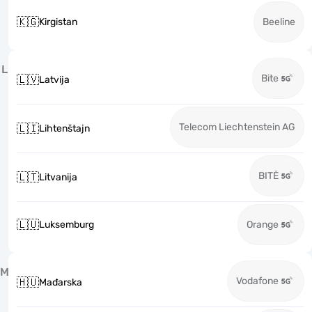
🇰🇬
Kirgistan
Beeline
L
Bite
🇱🇻
Latvija
Telecom Liechtenstein AG
🇱🇮
Lihtenštajn
BITĖ
🇱🇹
Litvanija
🇱🇺
Luksemburg
Orange
M
Vodafone
🇭🇺
Mađarska