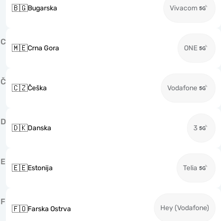
🇧🇬
Bugarska
Vivacom
C
🇲🇪
Crna Gora
ONE
Č
🇨🇿
Češka
Vodafone
D
🇩🇰
Danska
3
E
🇪🇪
Estonija
Telia
F
Hey (Vodafone)
🇫🇴
Farska Ostrva