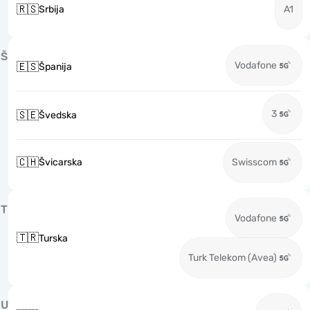
🇷🇸
Srbija
A1
Š
Vodafone
🇪🇸
Španija
3
🇸🇪
Švedska
🇨🇭
Švicarska
Swisscom
T
Vodafone
🇹🇷
Turska
Turk Telekom (Avea)
U