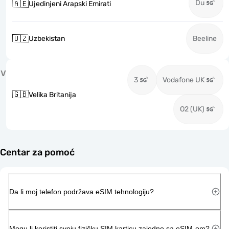
Du
🇦🇪
Ujedinjeni Arapski Emirati
🇺🇿
Uzbekistan
Beeline
V
3
Vodafone UK
🇬🇧
Velika Britanija
O2 (UK)
Centar za pomoć
Da li moj telefon podržava eSIM tehnologiju?
Mogu li koristiti svoju fizičku SIM karticu zajedno sa eSIM-om?