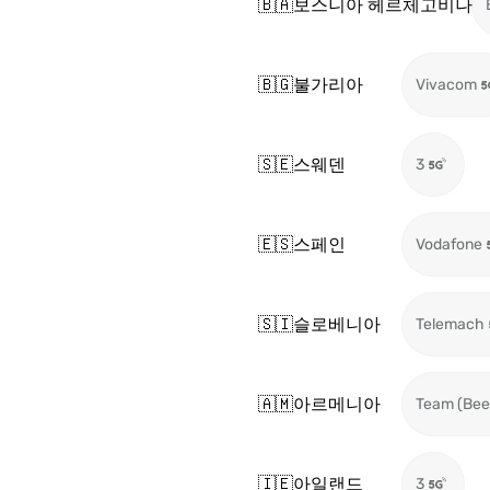
🇧🇦
보스니아 헤르체고비나
🇧🇬
불가리아
Vivacom
🇸🇪
스웨덴
3
🇪🇸
스페인
Vodafone
🇸🇮
슬로베니아
Telemach
🇦🇲
아르메니아
Team (Beel
🇮🇪
아일랜드
3