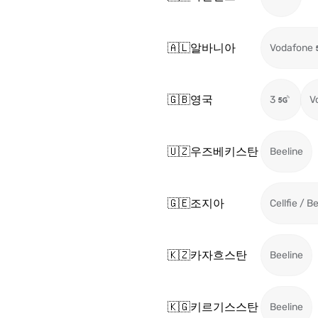
🇦🇱
알바니아
Vodafone
🇬🇧
영국
3
V
🇺🇿
우즈베키스탄
Beeline
🇬🇪
조지아
Cellfie / B
🇰🇿
카자흐스탄
Beeline
🇰🇬
키르기스스탄
Beeline