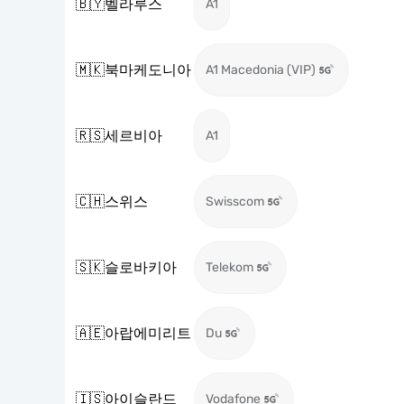
🇧🇾
벨라루스
A1
🇲🇰
북마케도니아
A1 Macedonia (VIP)
🇷🇸
세르비아
A1
🇨🇭
스위스
Swisscom
🇸🇰
슬로바키아
Telekom
🇦🇪
아랍에미리트
Du
🇮🇸
아이슬란드
Vodafone