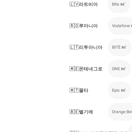
🇱🇻
라트비아
Bite
🇷🇴
루마니아
Vodafone
🇱🇹
리투아니아
BITĖ
🇲🇪
몬테네그로
ONE
🇲🇹
몰타
Epic
🇧🇪
벨기에
Orange Be