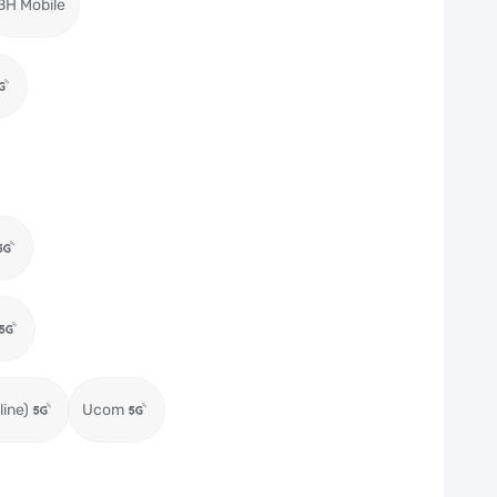
BH Mobile
ine)
Ucom