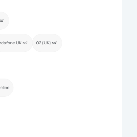
odafone UK
O2 (UK)
eeline