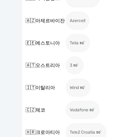
🇦🇿
아제르바이잔
Azercell
🇪🇪
에스토니아
Telia
🇦🇹
오스트리아
3
🇮🇹
이탈리아
Wind
🇨🇿
체코
Vodafone
🇭🇷
크로아티아
Tele2 Croatia