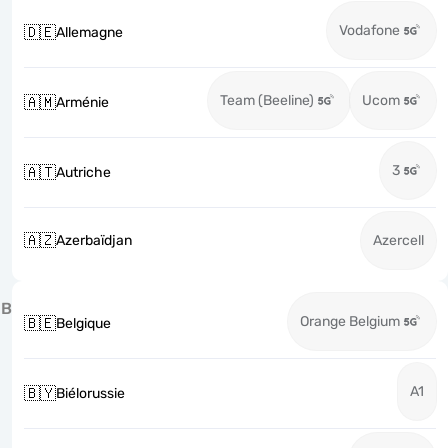
Vodafone
🇩🇪
Allemagne
Team (Beeline)
Ucom
🇦🇲
Arménie
3
🇦🇹
Autriche
🇦🇿
Azerbaïdjan
Azercell
B
Orange Belgium
🇧🇪
Belgique
A1
🇧🇾
Biélorussie