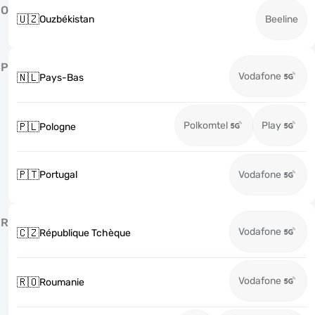
O
🇺🇿
Ouzbékistan
Beeline
P
Vodafone
🇳🇱
Pays-Bas
Polkomtel
Play
🇵🇱
Pologne
🇵🇹
Portugal
Vodafone
R
Vodafone
🇨🇿
République Tchèque
Vodafone
🇷🇴
Roumanie