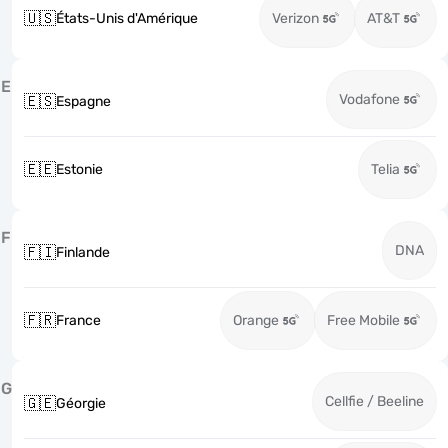
🇺🇸
États-Unis d'Amérique
Verizon
AT&T
E
Vodafone
🇪🇸
Espagne
🇪🇪
Estonie
Telia
F
DNA
🇫🇮
Finlande
🇫🇷
France
Orange
Free Mobile
G
Cellfie / Beeline
🇬🇪
Géorgie