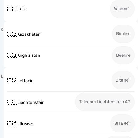
🇮🇹
Italie
Wind
K
Beeline
🇰🇿
Kazakhstan
🇰🇬
Kirghizistan
Beeline
L
Bite
🇱🇻
Lettonie
Telecom Liechtenstein AG
🇱🇮
Liechtenstein
BITĖ
🇱🇹
Lituanie