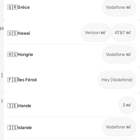
🇬🇷
Grèce
Vodafone
H
Verizon
AT&T
🇺🇸
Hawaï
🇭🇺
Hongrie
Vodafone
Î
🇫🇴
Îles Féroé
Hey (Vodafone)
I
3
🇮🇪
Irlande
Vodafone
🇮🇸
Islande