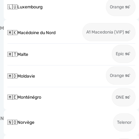
🇱🇺
Luxembourg
Orange
M
A1 Macedonia (VIP)
🇲🇰
Macédoine du Nord
Epic
🇲🇹
Malte
Orange
🇲🇩
Moldavie
🇲🇪
Monténégro
ONE
N
🇳🇴
Norvège
Telenor