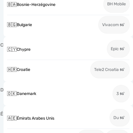
BH Mobile
🇧🇦
Bosnie-Herzégovine
🇧🇬
Bulgarie
Vivacom
C
Epic
🇨🇾
Chypre
🇭🇷
Croatie
Tele2 Croatia
D
🇩🇰
Danemark
3
É
Du
🇦🇪
Émirats Arabes Unis