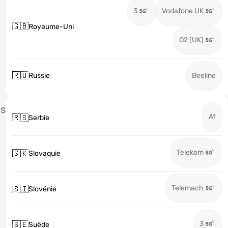
3
Vodafone UK
🇬🇧
Royaume-Uni
O2 (UK)
🇷🇺
Russie
Beeline
S
A1
🇷🇸
Serbie
Telekom
🇸🇰
Slovaquie
Telemach
🇸🇮
Slovénie
3
🇸🇪
Suède