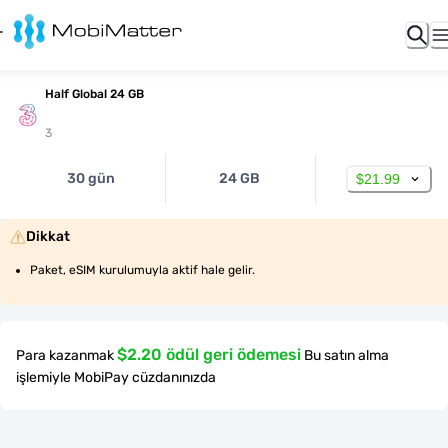
Half Global 24 GB
3
30 gün
24 GB
$21.99
Dikkat
Paket, eSIM kurulumuyla aktif hale gelir.
$2.20 ödül geri ödemesi
Para kazanmak
Bu satın alma
işlemiyle MobiPay cüzdanınızda