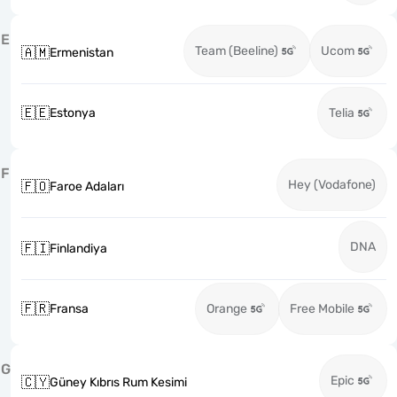
E
Team (Beeline)
Ucom
🇦🇲
Ermenistan
🇪🇪
Estonya
Telia
F
Hey (Vodafone)
🇫🇴
Faroe Adaları
DNA
🇫🇮
Finlandiya
🇫🇷
Fransa
Orange
Free Mobile
G
Epic
🇨🇾
Güney Kıbrıs Rum Kesimi