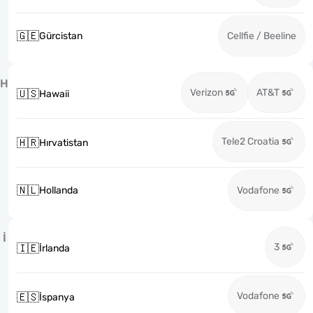
🇬🇪
Gürcistan
Cellfie / Beeline
H
Verizon
AT&T
🇺🇸
Hawaii
Tele2 Croatia
🇭🇷
Hırvatistan
🇳🇱
Hollanda
Vodafone
İ
3
🇮🇪
İrlanda
Vodafone
🇪🇸
İspanya