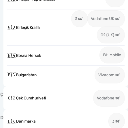
3
Vodafone UK
🇬🇧
Birleşik Krallık
O2 (UK)
BH Mobile
🇧🇦
Bosna Hersek
🇧🇬
Bulgaristan
Vivacom
Ç
🇨🇿
Çek Cumhuriyeti
Vodafone
D
🇩🇰
Danimarka
3