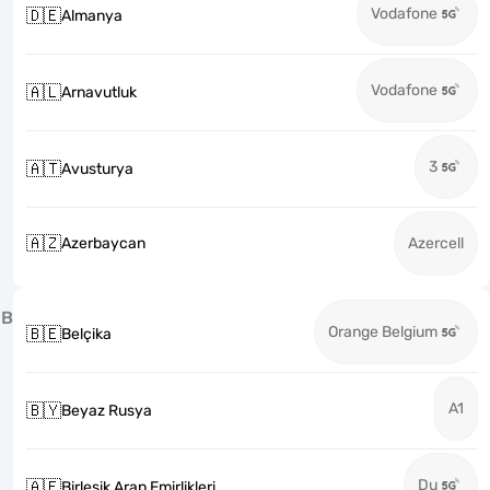
Vodafone
🇩🇪
Almanya
Vodafone
🇦🇱
Arnavutluk
3
🇦🇹
Avusturya
🇦🇿
Azerbaycan
Azercell
B
Orange Belgium
🇧🇪
Belçika
A1
🇧🇾
Beyaz Rusya
Du
🇦🇪
Birleşik Arap Emirlikleri