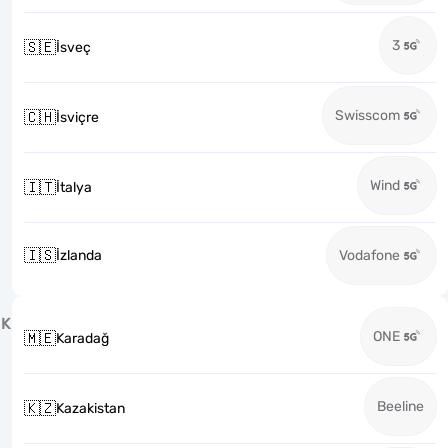
3
🇸🇪
İsveç
Swisscom
🇨🇭
İsviçre
Wind
🇮🇹
İtalya
🇮🇸
İzlanda
Vodafone
K
ONE
🇲🇪
Karadağ
Beeline
🇰🇿
Kazakistan