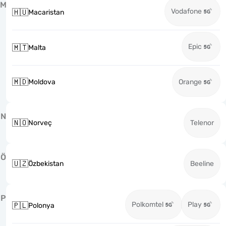
M
Vodafone
🇭🇺
Macaristan
Epic
🇲🇹
Malta
🇲🇩
Moldova
Orange
N
🇳🇴
Norveç
Telenor
Ö
🇺🇿
Özbekistan
Beeline
P
Polkomtel
Play
🇵🇱
Polonya