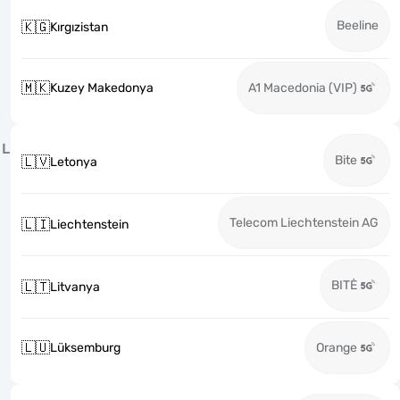
Beeline
🇰🇬
Kırgızistan
🇲🇰
Kuzey Makedonya
A1 Macedonia (VIP)
L
Bite
🇱🇻
Letonya
Telecom Liechtenstein AG
🇱🇮
Liechtenstein
BITĖ
🇱🇹
Litvanya
🇱🇺
Lüksemburg
Orange