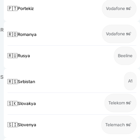
🇵🇹
Portekiz
Vodafone
R
Vodafone
🇷🇴
Romanya
🇷🇺
Rusya
Beeline
S
A1
🇷🇸
Sırbistan
Telekom
🇸🇰
Slovakya
🇸🇮
Slovenya
Telemach