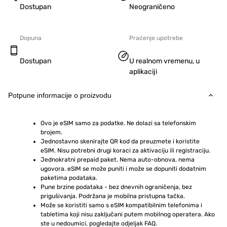
Dostupan
Neograničeno
Dopuna
Praćenje upotrebe
Dostupan
U realnom vremenu, u
aplikaciji
Potpune informacije o proizvodu
Ovo je eSIM samo za podatke. Ne dolazi sa telefonskim 
brojem.
Jednostavno skenirajte QR kod da preuzmete i koristite 
eSIM. Nisu potrebni drugi koraci za aktivaciju ili registraciju.
Jednokratni prepaid paket. Nema auto-obnova, nema 
ugovora. eSIM se može puniti i može se dopuniti dodatnim 
paketima podataka.
Pune brzine podataka - bez dnevnih ograničenja, bez 
prigušivanja. Podržana je mobilna pristupna tačka.
Može se koristiti samo s eSIM kompatibilnim telefonima i 
tabletima koji nisu zaključani putem mobilnog operatera. Ako 
ste u nedoumici, pogledajte odjeljak FAQ.