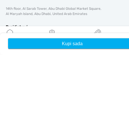
14th floor, Al Sarab Tower, Abu Dhabi Global Market Square,
Al Maryah Island, Abu Dhabi, United Arab Emirates
Brzi linkovi
Blog
Kupi sada
Kuća
Moji eSIM-ovi
Nagrade
Vodiči
O tome
Pomoć i podrška
Uslovi i odredbe
Politika privatnosti
Dostava, politika povrata novca
Mapa sajta
Affiliate
Odredišta
Postanite partner