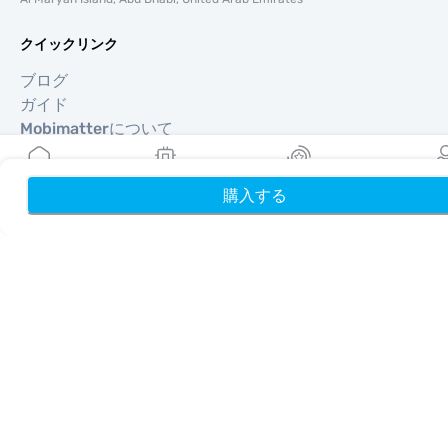
クイックリンク
ブログ
ガイド
Mobimatterについて
ヘルプ＆サポート
利用規約
購入する
ホーム
My eSIMs
リワード
プロフ
プライバシーポリシー
配送・返金ポリシー
サイトマップ
アフィリエイト
旅行先
パートナーになる
リセラー向けMobiMatter
企業向けMobiMatter