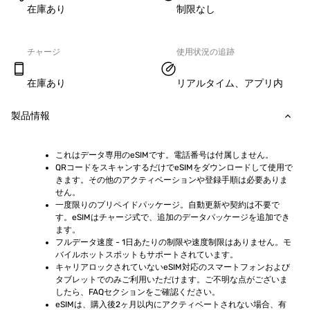
在庫あり
制限なし
チャージ
使用状況の追跡
在庫あり
リアルタイム、アプリ内
製品情報
これはデータ専用のeSIMです。電話番号は付属しません。
QRコードをスキャンするだけでeSIMをダウンロードして使用で
きます。その他のアクティベーションや登録手順は必要ありま
せん。
一度限りのプリペイドパッケージ。自動更新や契約は不要で
す。eSIMはチャージ式で、追加のデータパッケージを追加でき
ます。
フルデータ速度 - 1日あたりの制限や速度制限はありません。モ
バイルホットスポットもサポートされています。
キャリアロックされていないeSIM対応のスマートフォンおよび
タブレットでのみご利用いただけます。ご不明な点がございま
したら、FAQセクションをご確認ください。
eSIMは、購入後2ヶ月以内にアクティベートされない場合、有